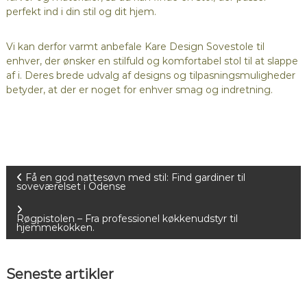
perfekt ind i din stil og dit hjem.
Vi kan derfor varmt anbefale Kare Design Sovestole til
enhver, der ønsker en stilfuld og komfortabel stol til at slappe
af i. Deres brede udvalg af designs og tilpasningsmuligheder
betyder, at der er noget for enhver smag og indretning.
I
Få en god nattesøvn med stil: Find gardiner til
soveværelset i Odense
n
Røgpistolen – Fra professionel køkkenudstyr til
hjemmekokken.
d
l
Seneste artikler
æ