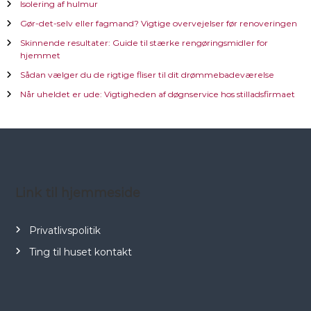
Isolering af hulmur
g
Gør-det-selv eller fagmand? Vigtige overvejelser før renoveringen
Skinnende resultater: Guide til stærke rengøringsmidler for
s
hjemmet
Sådan vælger du de rigtige fliser til dit drømmebadeværelse
n
Når uheldet er ude: Vigtigheden af døgnservice hos stilladsfirmaet
a
v
i
Link til hjemmeside
g
Privatlivspolitik
a
Ting til huset kontakt
t
i