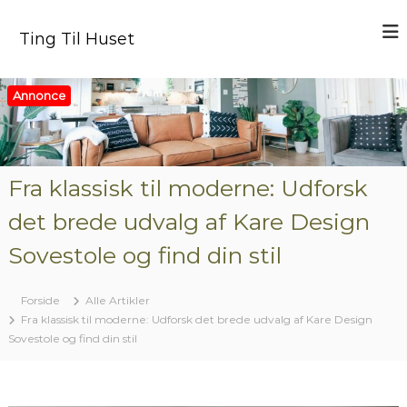
V
i
Ting Til Huset
d
e
r
Annonce
e
t
i
l
i
Fra klassisk til moderne: Udforsk
n
det brede udvalg af Kare Design
d
h
Sovestole og find din stil
o
l
d
Forside
Alle Artikler
Fra klassisk til moderne: Udforsk det brede udvalg af Kare Design
Sovestole og find din stil