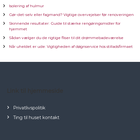
æ
Isolering af hulmur
Gør-det-selv eller fagmand? Vigtige overvejelser før renoveringen
g
Skinnende resultater: Guide til stærke rengøringsmidler for
hjemmet
s
Sådan vælger du de rigtige fliser til dit drømmebadeværelse
n
Når uheldet er ude: Vigtigheden af døgnservice hos stilladsfirmaet
a
v
i
Link til hjemmeside
g
Privatlivspolitik
a
Ting til huset kontakt
t