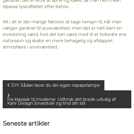
gardiner, der er lette at åbne og lukke, så man nemt kan
tilpasse lysindfaldet efter behov.
Alt i alt er der mange faktorer at tage hensyn til, når man
vælger gardiner til soveværelset, men det er helt klart en
investering værd, hvis det kan være med til at forbedre ens
nattesøvn og skabe en mere behagelig og afslappet
atmosfære i soveværelset.
I
DIY: Sådan laver du din egen rispapirlampe
n
Fra klassisk til moderne: Udforsk det brede udvalg af
Kare Design Sovestole og find din stil
d
Seneste artikler
l