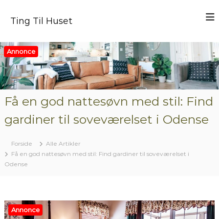
V
i
Ting Til Huset
d
e
r
Annonce
e
t
i
l
i
Få en god nattesøvn med stil: Find
n
gardiner til soveværelset i Odense
d
h
o
Forside
Alle Artikler
l
Få en god nattesøvn med stil: Find gardiner til soveværelset i
d
Odense
Annonce