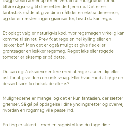
Røgpistolen åbner op for en verden af muligheder for at
tilføre røgsmag til dine retter derhjemme. Det er en
fantastisk måde at give dine måltider en ekstra dimension,
og der er næsten ingen grænser for, hvad du kan røge.
Et oplagt valg er naturligvis kød, hvor røgsmagen virkelig kan
komme til sin ret. Prøv fx at røge en hel kylling eller en
lækker bøf. Men det er også muligt at give fisk eller
grøntsager en lækker røgsmag. Røget laks eller røgede
tomater er eksempler på dette.
Du kan også eksperimentere med at røge saucer, dip eller
ost for at give dem en unik smag. Eller hvad med at røge en
dessert som fx chokolade eller is?
Mulighederne er mange, og det er kun fantasien, der sætter
grænser. Så gå på opdagelse i dine yndlingsretter og overvej,
hvordan en røgsmag ville passe ind.
En ting er sikkert – med en røgpistol kan du tage dine