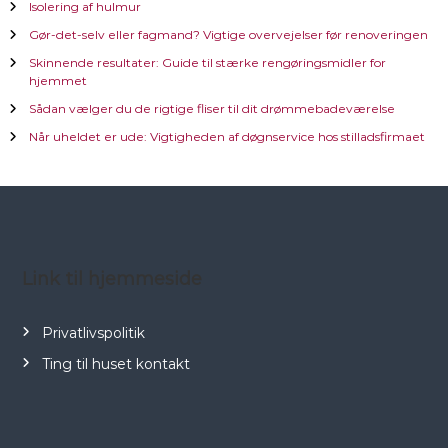
Isolering af hulmur
æ
Gør-det-selv eller fagmand? Vigtige overvejelser før renoveringen
g
Skinnende resultater: Guide til stærke rengøringsmidler for
hjemmet
s
Sådan vælger du de rigtige fliser til dit drømmebadeværelse
Når uheldet er ude: Vigtigheden af døgnservice hos stilladsfirmaet
n
a
v
Link til hjemmeside
i
g
Privatlivspolitik
Ting til huset kontakt
a
t