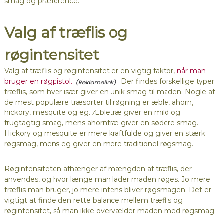
smag og præference.
Valg af træflis og
røgintensitet
Valg af træflis og røgintensitet er en vigtig faktor,
når man
bruger en røgpistol.
Der findes forskellige typer
træflis, som hver især giver en unik smag til maden. Nogle af
de mest populære træsorter til røgning er æble, ahorn,
hickory, mesquite og eg. Æbletræ giver en mild og
frugtagtig smag, mens ahorntræ giver en sødere smag.
Hickory og mesquite er mere kraftfulde og giver en stærk
røgsmag, mens eg giver en mere traditionel røgsmag.
Røgintensiteten afhænger af mængden af træflis, der
anvendes, og hvor længe man lader maden røges. Jo mere
træflis man bruger, jo mere intens bliver røgsmagen. Det er
vigtigt at finde den rette balance mellem træflis og
røgintensitet, så man ikke overvælder maden med røgsmag.