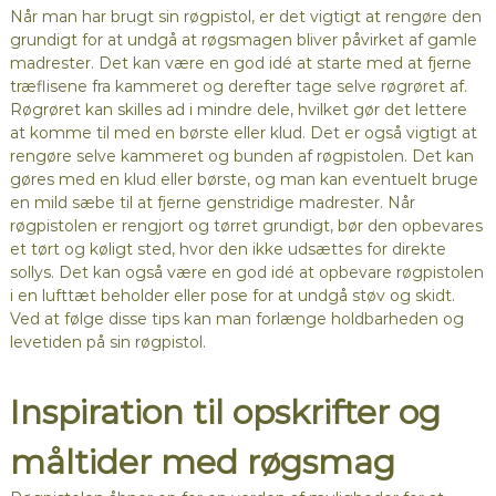
Når man har brugt sin røgpistol, er det vigtigt at rengøre den
grundigt for at undgå at røgsmagen bliver påvirket af gamle
madrester. Det kan være en god idé at starte med at fjerne
træflisene fra kammeret og derefter tage selve røgrøret af.
Røgrøret kan skilles ad i mindre dele, hvilket gør det lettere
at komme til med en børste eller klud. Det er også vigtigt at
rengøre selve kammeret og bunden af røgpistolen. Det kan
gøres med en klud eller børste, og man kan eventuelt bruge
en mild sæbe til at fjerne genstridige madrester. Når
røgpistolen er rengjort og tørret grundigt, bør den opbevares
et tørt og køligt sted, hvor den ikke udsættes for direkte
sollys. Det kan også være en god idé at opbevare røgpistolen
i en lufttæt beholder eller pose for at undgå støv og skidt.
Ved at følge disse tips kan man forlænge holdbarheden og
levetiden på sin røgpistol.
Inspiration til opskrifter og
måltider med røgsmag