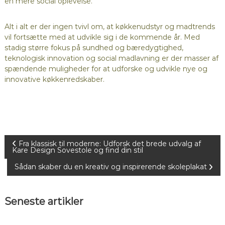
en mere social oplevelse.
Alt i alt er der ingen tvivl om, at køkkenudstyr og madtrends
vil fortsætte med at udvikle sig i de kommende år. Med
stadig større fokus på sundhed og bæredygtighed,
teknologisk innovation og social madlavning er der masser af
spændende muligheder for at udforske og udvikle nye og
innovative køkkenredskaber.
I
Fra klassisk til moderne: Udforsk det brede udvalg af
Kare Design Sovestole og find din stil
n
Sådan skaber du en kreativ og inspirerende skoleplakat
d
Seneste artikler
l