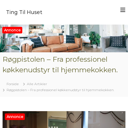
V
i
Ting Til Huset
d
e
r
Annonce
e
t
i
l
i
Røgpistolen – Fra professionel
n
køkkenudstyr til hjemmekokken.
d
h
o
Forside
Alle Artikler
l
Røgpistolen – Fra professionel køkkenudstyr til hjemmekokken.
d
Annonce