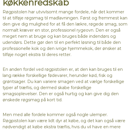
køkkenredskab
Røgpistolen har utvivlsomt mange fordele, når det kommer
til at tilføje røgsmag til madlavningen. Først og fremmest kan
den give dig mulighed for at få den lækre, røgede smag, som
normalt kræver en stor, professionel rygeovn. Den er også
meget nem at bruge og kan bruges både indendørs og
udendørs. Dette gør den til en perfekt løsning til både den
professionelle kok og den ivrige hjemmekok, der ønsker at
tilføje noget ekstra til deres retter.
En anden fordel ved røgpistolen er, at den kan bruges til en
lang række forskellige fødevarer, herunder kød, fisk og
grøntsager. Du kan variere smagen ved at vælge forskellige
typer af træflis, og dermed skabe forskellige
smagsoplevelser. Den er også hurtig og kan give dig den
ønskede røgsmag på kort tid.
Men med alle fordele kommer også nogle ulemper.
Røgpistolen kan være lidt dyr at købe, og det kan også være
nødvendigt at købe ekstra træflis, hvis du vil have en mere