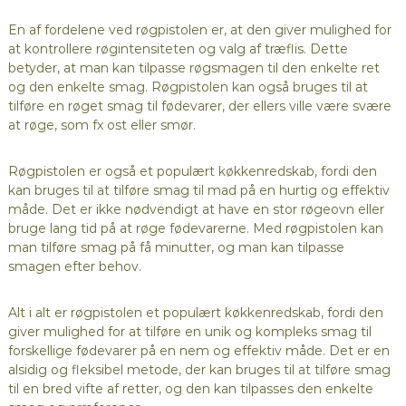
En af fordelene ved røgpistolen er, at den giver mulighed for
at kontrollere røgintensiteten og valg af træflis. Dette
betyder, at man kan tilpasse røgsmagen til den enkelte ret
og den enkelte smag. Røgpistolen kan også bruges til at
tilføre en røget smag til fødevarer, der ellers ville være svære
at røge, som fx ost eller smør.
Røgpistolen er også et populært køkkenredskab, fordi den
kan bruges til at tilføre smag til mad på en hurtig og effektiv
måde. Det er ikke nødvendigt at have en stor røgeovn eller
bruge lang tid på at røge fødevarerne. Med røgpistolen kan
man tilføre smag på få minutter, og man kan tilpasse
smagen efter behov.
Alt i alt er røgpistolen et populært køkkenredskab, fordi den
giver mulighed for at tilføre en unik og kompleks smag til
forskellige fødevarer på en nem og effektiv måde. Det er en
alsidig og fleksibel metode, der kan bruges til at tilføre smag
til en bred vifte af retter, og den kan tilpasses den enkelte