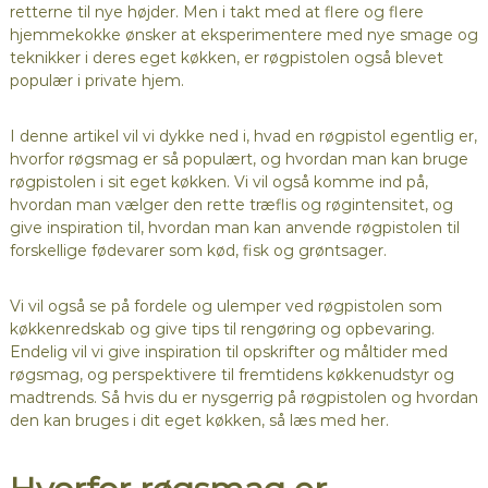
retterne til nye højder. Men i takt med at flere og flere
hjemmekokke ønsker at eksperimentere med nye smage og
teknikker i deres eget køkken, er røgpistolen også blevet
populær i private hjem.
I denne artikel vil vi dykke ned i, hvad en røgpistol egentlig er,
hvorfor røgsmag er så populært, og hvordan man kan bruge
røgpistolen i sit eget køkken. Vi vil også komme ind på,
hvordan man vælger den rette træflis og røgintensitet, og
give inspiration til, hvordan man kan anvende røgpistolen til
forskellige fødevarer som kød, fisk og grøntsager.
Vi vil også se på fordele og ulemper ved røgpistolen som
køkkenredskab og give tips til rengøring og opbevaring.
Endelig vil vi give inspiration til opskrifter og måltider med
røgsmag, og perspektivere til fremtidens køkkenudstyr og
madtrends. Så hvis du er nysgerrig på røgpistolen og hvordan
den kan bruges i dit eget køkken, så læs med her.