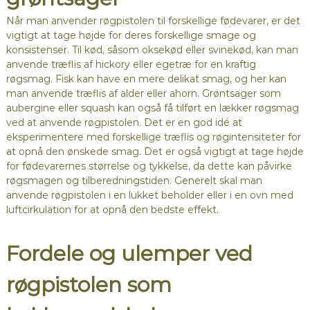
Når man anvender røgpistolen til forskellige fødevarer, er det
vigtigt at tage højde for deres forskellige smage og
konsistenser. Til kød, såsom oksekød eller svinekød, kan man
anvende træflis af hickory eller egetræ for en kraftig
røgsmag. Fisk kan have en mere delikat smag, og her kan
man anvende træflis af alder eller ahorn. Grøntsager som
aubergine eller squash kan også få tilført en lækker røgsmag
ved at anvende røgpistolen. Det er en god idé at
eksperimentere med forskellige træflis og røgintensiteter for
at opnå den ønskede smag. Det er også vigtigt at tage højde
for fødevarernes størrelse og tykkelse, da dette kan påvirke
røgsmagen og tilberedningstiden. Generelt skal man
anvende røgpistolen i en lukket beholder eller i en ovn med
luftcirkulation for at opnå den bedste effekt.
Fordele og ulemper ved
røgpistolen som