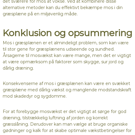
det sværere for mos at vokse. Ved at kombinere disse
alternative metoder kan du effektivt bekæmpe mos i din
græsplæne på en miljøvenlig måde.
Konklusion og opsummering
Mos i græsplænen er et almindeligt problem, som kan være
til stor gene for græsplænens udseende og sundhed.
Årsagerne til mosvækst kan være mange, men det er vigtigt
at være opmærksom på faktorer som skygge, sur jord og
dårlig dræning.
Konsekvenserne af mos i græsplænen kan være en svækket
græsplæne med dårlig vækst og manglende modstandskraft
mod skadedyr og sygdomme.
For at forebygge mosvækst er det vigtigt at sørge for god
dræning, tilstrækkelig luftning af jorden og korrekt
græsslåning. Derudover kan man vælge at bruge organiske
gødninger og kalk for at skabe optimale vækstbetingelser for