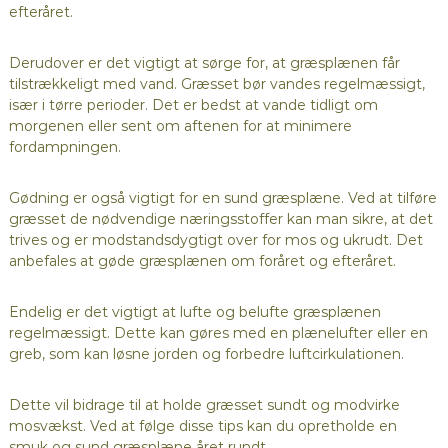
efteråret.
Derudover er det vigtigt at sørge for, at græsplænen får
tilstrækkeligt med vand. Græsset bør vandes regelmæssigt,
især i tørre perioder. Det er bedst at vande tidligt om
morgenen eller sent om aftenen for at minimere
fordampningen.
Gødning er også vigtigt for en sund græsplæne. Ved at tilføre
græsset de nødvendige næringsstoffer kan man sikre, at det
trives og er modstandsdygtigt over for mos og ukrudt. Det
anbefales at gøde græsplænen om foråret og efteråret.
Endelig er det vigtigt at lufte og belufte græsplænen
regelmæssigt. Dette kan gøres med en plænelufter eller en
greb, som kan løsne jorden og forbedre luftcirkulationen.
Dette vil bidrage til at holde græsset sundt og modvirke
mosvækst. Ved at følge disse tips kan du opretholde en
smuk og sund græsplæne året rundt.