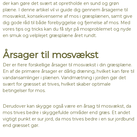
der kan gøre det svært at opretholde en sund og grøn
plæne. I denne artikel vil vi guide dig gennem årsagerne til
mosvækst, konsekvenserne af mos i græsplænen, samt give
dig gode råd til både forebyggelse og fjernelse af mos. Med
vores tips og tricks kan du få styr på mosproblemet og nyde
en smuk og velplejet græsplæne året rundt.
Årsager til mosvækst
Der er flere forskellige årsager til mosvækst i din græsplæne.
En af de primære årsager er dårlig dræning, hvilket kan føre til
vandansamlinger i plænen. Vandmætning i jorden gør det
svært for græsset at trives, hvilket skaber optimale
betingelser for mos.
Derudover kan skygge også være en årsag til mosvækst, da
mos trives bedre i skyggefulde områder end græs. Et andet
vigtigt punkt er sur jord, da mos trives bedre i en sur jordbund
end græsset gør.