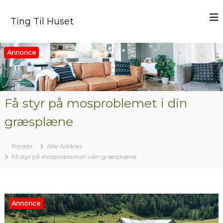
V
i
Ting Til Huset
d
e
r
Annonce
e
t
i
l
i
Få styr på mosproblemet i din
n
græsplæne
d
h
o
Forside
Alle Artikler
l
Få styr på mosproblemet i din græsplæne
d
Annonce