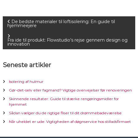
I
De bedste materialer til loftisolering: En guide til
hjemmeejere
n
Fra ide til produkt: Flowstudio’s rejse gennem design og
innovation
d
l
Seneste artikler
æ
Isolering af hulmur
g
Gør-det-selv eller fagmand? Vigtige overvejelser før renoveringen
Skinnende resultater: Guide til stærke rengøringsmidler for
s
hjemmet
Sådan vælger du de rigtige fliser til dit drømmebadeværelse
n
Når uheldet er ude: Vigtigheden af døgnservice hos stilladsfirmaet
a