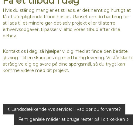
Få et tilbud i dag
Hvis du står og mangler et stillads, er det nemt og hurtigt at
få et uforpligtende tilbud hos os. Uanset om du har brug for
stillads til et mindre gør-det-selv projekt eller til større
erhvervsopgaver, tilpasser vi altid vores tilbud efter dine
behov.
Kontakt os i dag, så hjælper vi dig med at finde den bedste
løsning – til en skarp pris og med hurtig levering. Vi står klar til
at rådgive dig og svare på dine spørgsmål, så du trygt kan
komme videre med dit projekt.
I
Landsdækkende vvs service: Hvad bør du forvente?
Fem geniale måder at bruge rester på i dit køkken
n