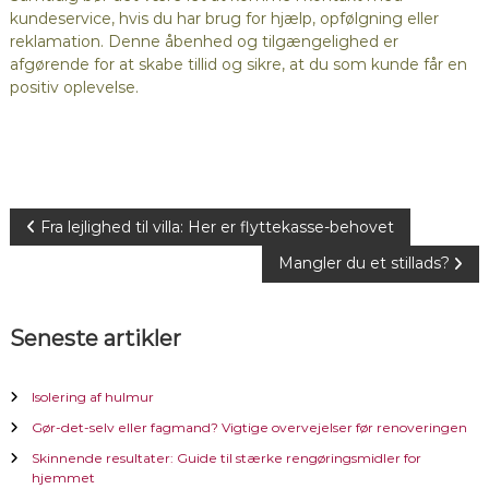
kundeservice, hvis du har brug for hjælp, opfølgning eller
reklamation. Denne åbenhed og tilgængelighed er
afgørende for at skabe tillid og sikre, at du som kunde får en
positiv oplevelse.
I
Fra lejlighed til villa: Her er flyttekasse-behovet
Mangler du et stillads?
n
d
Seneste artikler
l
Isolering af hulmur
æ
Gør-det-selv eller fagmand? Vigtige overvejelser før renoveringen
Skinnende resultater: Guide til stærke rengøringsmidler for
g
hjemmet