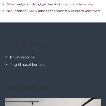
Sådan vælger du de rigtige fliser til dit drømmebadeværelse
s
Når uheldet er ude: Vigtigheden af døgnservice hos stilladsfirmaet
n
a
v
Link til hjemmeside
i
Privatlivspolitik
g
Ting til huset kontakt
a
t
Hjem interiør ideer
i
o