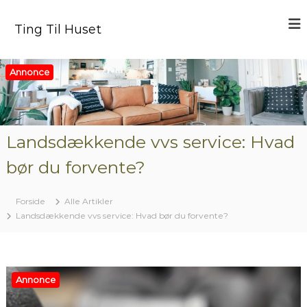
V
i
Ting Til Huset
d
e
r
Annonce
e
t
i
l
i
Landsdækkende vvs service: Hvad
n
bør du forvente?
d
h
o
Forside
Alle Artikler
l
Landsdækkende vvs service: Hvad bør du forvente?
d
Annonce