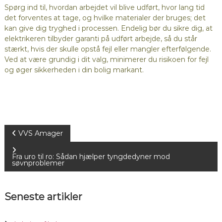
Spørg ind til, hvordan arbejdet vil blive udført, hvor lang tid
det forventes at tage, og hvilke materialer der bruges; det
kan give dig tryghed i processen. Endelig bør du sikre dig, at
elektrikeren tilbyder garanti på udført arbejde, så du står
stærkt, hvis der skulle opstå fejl eller mangler efterfølgende.
Ved at være grundig i dit valg, minimerer du risikoen for fejl
og øger sikkerheden i din bolig markant.
I
VVS Amager
n
Fra uro til ro: Sådan hjælper tyngdedyner mod
søvnproblemer
d
Seneste artikler
l