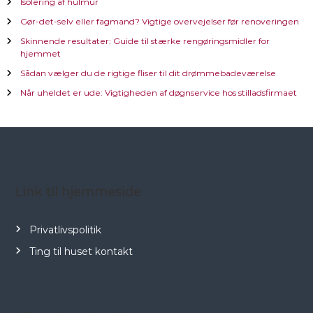
æ
Isolering af hulmur
Gør-det-selv eller fagmand? Vigtige overvejelser før renoveringen
g
Skinnende resultater: Guide til stærke rengøringsmidler for
hjemmet
s
Sådan vælger du de rigtige fliser til dit drømmebadeværelse
n
Når uheldet er ude: Vigtigheden af døgnservice hos stilladsfirmaet
a
v
i
Link til hjemmeside
g
Privatlivspolitik
a
Ting til huset kontakt
t