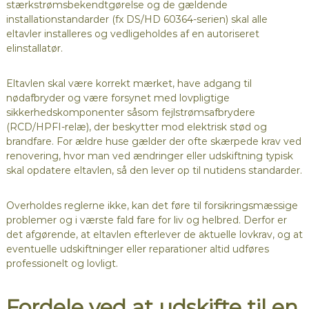
stærkstrømsbekendtgørelse og de gældende
installationstandarder (fx DS/HD 60364-serien) skal alle
eltavler installeres og vedligeholdes af en autoriseret
elinstallatør.
Eltavlen skal være korrekt mærket, have adgang til
nødafbryder og være forsynet med lovpligtige
sikkerhedskomponenter såsom fejlstrømsafbrydere
(RCD/HPFI-relæ), der beskytter mod elektrisk stød og
brandfare. For ældre huse gælder der ofte skærpede krav ved
renovering, hvor man ved ændringer eller udskiftning typisk
skal opdatere eltavlen, så den lever op til nutidens standarder.
Overholdes reglerne ikke, kan det føre til forsikringsmæssige
problemer og i værste fald fare for liv og helbred. Derfor er
det afgørende, at eltavlen efterlever de aktuelle lovkrav, og at
eventuelle udskiftninger eller reparationer altid udføres
professionelt og lovligt.
Fordele ved at udskifte til en