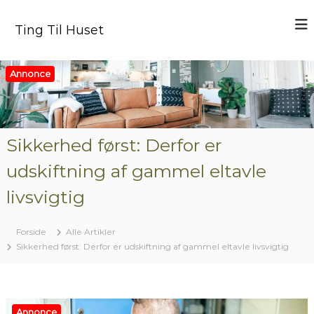
V
i
Ting Til Huset
d
e
r
Annonce
e
t
i
l
i
Sikkerhed først: Derfor er
n
udskiftning af gammel eltavle
d
h
livsvigtig
o
l
d
Forside
Alle Artikler
Sikkerhed først: Derfor er udskiftning af gammel eltavle livsvigtig
Annonce