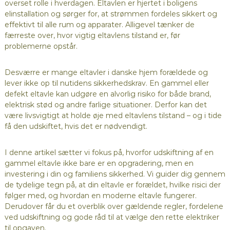
overset rolle i hverdagen. Eltavlen er hjertet i boligens
elinstallation og sørger for, at strømmen fordeles sikkert og
effektivt til alle rum og apparater. Alligevel tænker de
færreste over, hvor vigtig eltavlens tilstand er, før
problemerne opstår.
Desværre er mange eltavler i danske hjem forældede og
lever ikke op til nutidens sikkerhedskrav. En gammel eller
defekt eltavle kan udgøre en alvorlig risiko for både brand,
elektrisk stød og andre farlige situationer. Derfor kan det
være livsvigtigt at holde øje med eltavlens tilstand – og i tide
få den udskiftet, hvis det er nødvendigt.
I denne artikel sætter vi fokus på, hvorfor udskiftning af en
gammel eltavle ikke bare er en opgradering, men en
investering i din og familiens sikkerhed. Vi guider dig gennem
de tydelige tegn på, at din eltavle er forældet, hvilke risici der
følger med, og hvordan en moderne eltavle fungerer.
Derudover får du et overblik over gældende regler, fordelene
ved udskiftning og gode råd til at vælge den rette elektriker
til opgaven.