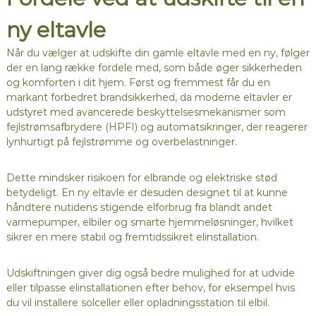
ny eltavle
Når du vælger at udskifte din gamle eltavle med en ny, følger
der en lang række fordele med, som både øger sikkerheden
og komforten i dit hjem. Først og fremmest får du en
markant forbedret brandsikkerhed, da moderne eltavler er
udstyret med avancerede beskyttelsesmekanismer som
fejlstrømsafbrydere (HPFI) og automatsikringer, der reagerer
lynhurtigt på fejlstrømme og overbelastninger.
Dette mindsker risikoen for elbrande og elektriske stød
betydeligt. En ny eltavle er desuden designet til at kunne
håndtere nutidens stigende elforbrug fra blandt andet
varmepumper, elbiler og smarte hjemmeløsninger, hvilket
sikrer en mere stabil og fremtidssikret elinstallation.
Udskiftningen giver dig også bedre mulighed for at udvide
eller tilpasse elinstallationen efter behov, for eksempel hvis
du vil installere solceller eller opladningsstation til elbil.