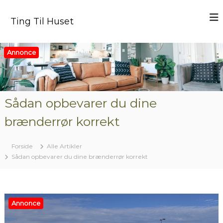
V
i
Ting Til Huset
d
e
r
Annonce
e
t
i
l
i
Sådan opbevarer du dine
n
brænderrør korrekt
d
h
o
Forside
Alle Artikler
l
Sådan opbevarer du dine brænderrør korrekt
d
Annonce