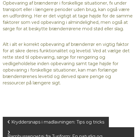
Opbevaring af brænderrør i forskellige situationer, fx under
transport eller i længere perioder uden brug, kan også være
en udfordring. Her er det vigtigt at tage højde for de samme
faktorer som ved opbevaring i almindelighed, men også at
sørge for at beskytte brænderrørene mod stød eller slag.
Alt i alt er korrekt opbevaring af brænderrør en vigtig faktor
for at sikre deres funktionalitet og levetid. Ved at vælge det
rette sted til opbevaring, sørge for rengøring og
vedligeholdelse inden opbevaring samt tage højde for
opbevaring i forskellige situationer, kan man forlænge
brænderrørenes levetid og derved spare penge og
ressourcer på længere sigt.
I
Kryddersnaps i madlavningen: Tips og tricks
Bambussengetøj fra Turiform: En naturlig og