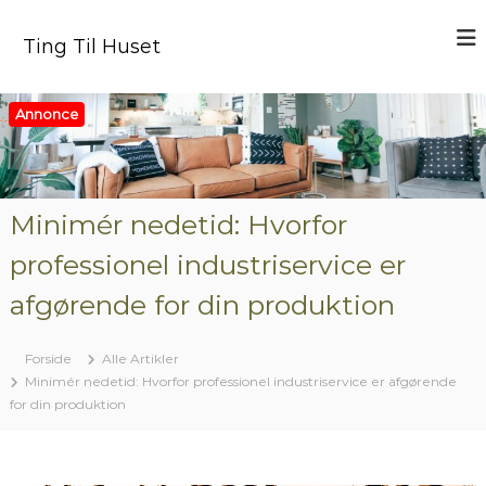
V
i
Ting Til Huset
d
e
r
Annonce
e
t
i
l
i
Minimér nedetid: Hvorfor
n
professionel industriservice er
d
h
afgørende for din produktion
o
l
d
Forside
Alle Artikler
Minimér nedetid: Hvorfor professionel industriservice er afgørende
for din produktion