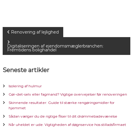
I
Renovering af lejlighed
n
Digitaliseringen af ejendomsmæglerbranchen:
Fremtidens bolighandel
d
Seneste artikler
l
æ
Isolering af hulmur
Gør-det-selv eller fagmand? Vigtige overvejelser før renoveringen
g
Skinnende resultater: Guide til stærke rengøringsmidler for
hjemmet
s
Sådan vælger du de rigtige fliser til dit drømmebadeværelse
n
Når uheldet er ude: Vigtigheden af døgnservice hos stilladsfirmaet