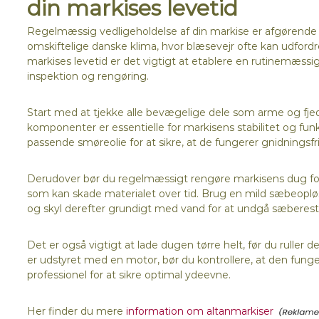
din markises levetid
Regelmæssig vedligeholdelse af din markise er afgørende fo
omskiftelige danske klima, hvor blæsevejr ofte kan udfordre
markises levetid er det vigtigt at etablere en rutinemæssi
inspektion og rengøring.
Start med at tjekke alle bevægelige dele som arme og fjedre
komponenter er essentielle for markisens stabilitet og f
passende smøreolie for at sikre, at de fungerer gnidningsfri
Derudover bør du regelmæssigt rengøre markisens dug for 
som kan skade materialet over tid. Brug en mild sæbeopløsni
og skyl derefter grundigt med vand for at undgå sæberest
Det er også vigtigt at lade dugen tørre helt, før du ruller 
er udstyret med en motor, bør du kontrollere, at den funger
professionel for at sikre optimal ydeevne.
Her finder du mere
information om altanmarkiser