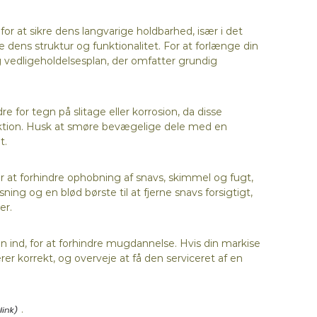
r at sikre dens langvarige holdbarhed, især i det
 dens struktur og funktionalitet. For at forlænge din
g vedligeholdelsesplan, der omfatter grundig
 for tegn på slitage eller korrosion, da disse
unktion. Husk at smøre bevægelige dele med en
t.
at forhindre ophobning af snavs, skimmel og fugt,
ng og en blød børste til at fjerne snavs forsigtigt,
er.
den ind, for at forhindre mugdannelse. Hvis din markise
er korrekt, og overveje at få den serviceret af en
.