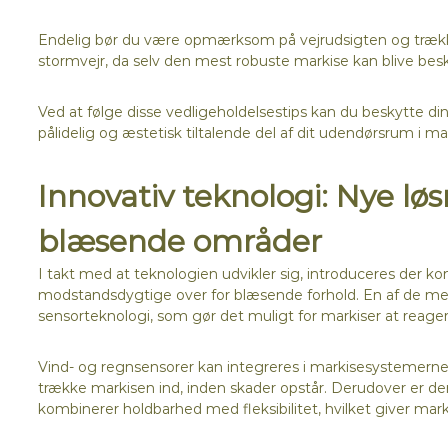
Endelig bør du være opmærksom på vejrudsigten og trække m
stormvejr, da selv den mest robuste markise kan blive bes
Ved at følge disse vedligeholdelsestips kan du beskytte din 
pålidelig og æstetisk tiltalende del af dit udendørsrum i m
Innovativ teknologi: Nye løsn
blæsende områder
I takt med at teknologien udvikler sig, introduceres der k
modstandsdygtige over for blæsende forhold. En af de me
sensorteknologi, som gør det muligt for markiser at reager
Vind- og regnsensorer kan integreres i markisesystemerne f
trække markisen ind, inden skader opstår. Derudover er der
kombinerer holdbarhed med fleksibilitet, hvilket giver mar