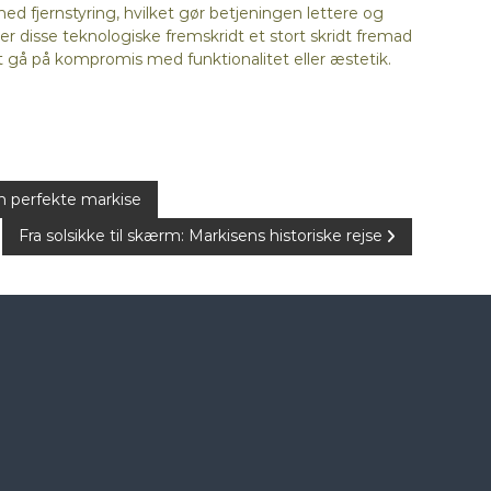
 fjernstyring, hvilket gør betjeningen lettere og
er disse teknologiske fremskridt et stort skridt fremad
at gå på kompromis med funktionalitet eller æstetik.
en perfekte markise
Fra solsikke til skærm: Markisens historiske rejse