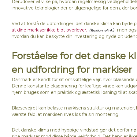
Derudover vil vi se på, hvordan regelmæssig vedligeholdels
innovative teknologier der er tilgængelige for dem, der bor
Ved at forstå de udfordringer, det danske klima kan byde på
at dine markiser ikke blot overlever,
men også t
hvordan du kan beskytte din investering og nyde dit uden
Forståelse for det danske k
en udfordring for markiser
Danmark er kendt for sit omskiftelige vejr, hvor blæsende
Denne konstante eksponering for kraftige vinde kan udgøre
hjem bruges som en praktisk og æstetisk løsning til at sk
Blæsevejret kan belaste markisens struktur og materialer, hv
værste fald, at markisen rives løs fra sin montering.
Det danske klima med hyppige vindstød gør det derfor nød
sine markiser mod disse hårde vejrforhold. Det handler i