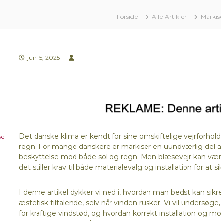
Forside
Alle Artikler
Markis
juni 5, 2025
r
Det danske klima er kendt for sine omskiftelige vejrforhold,
se
regn. For mange danskere er markiser en uundværlig del
beskyttelse mod både sol og regn. Men blæsevejr kan være 
det stiller krav til både materialevalg og installation for at 
I denne artikel dykker vi ned i, hvordan man bedst kan sikre
æstetisk tiltalende, selv når vinden rusker. Vi vil undersø
for kraftige vindstød, og hvordan korrekt installation og m