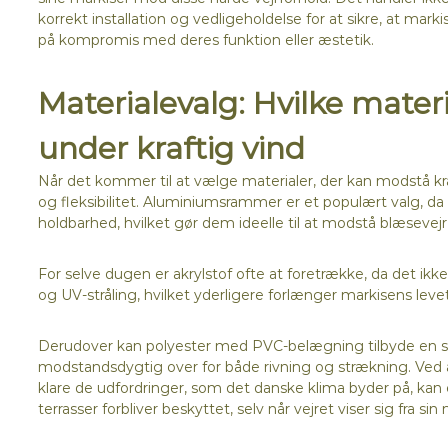
korrekt installation og vedligeholdelse for at sikre, at ma
på kompromis med deres funktion eller æstetik.
Materialevalg: Hvilke mater
under kraftig vind
Når det kommer til at vælge materialer, der kan modstå kraf
og fleksibilitet. Aluminiumsrammer er et populært valg,
holdbarhed, hvilket gør dem ideelle til at modstå blæsevejr
For selve dugen er akrylstof ofte at foretrække, da det ikke
og UV-stråling, hvilket yderligere forlænger markisens levet
Derudover kan polyester med PVC-belægning tilbyde en st
modstandsdygtig over for både rivning og strækning. Ved at i
klare de udfordringer, som det danske klima byder på, kan ej
terrasser forbliver beskyttet, selv når vejret viser sig fra s