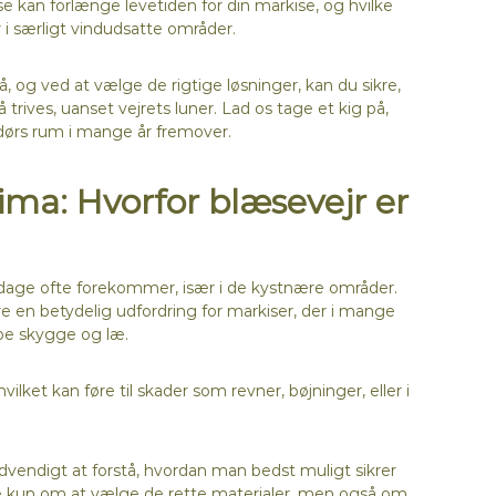
e kan forlænge levetiden for din markise, og hvilke
 i særligt vindudsatte områder.
, og ved at vælge de rigtige løsninger, kan du sikre,
rives, uanset vejrets luner. Lad os tage et kig på,
dørs rum i mange år fremover.
lima: Hvorfor blæsevejr er
 dage ofte forekommer, især i de kystnære områder.
 en betydelig udfordring for markiser, der i mange
abe skygge og læ.
ilket kan føre til skader som revner, bøjninger, eller i
vendigt at forstå, hvordan man bedst muligt sikrer
kke kun om at vælge de rette materialer, men også om