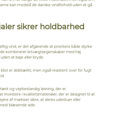
rkiserne kan modstå de danske vindforhold uden at gå
ialer sikrer holdbarhed
tig vind, er det afgørende at prioritere både styrke
 da de kombinerer letvægtsegenskaber med høj
 uden at bøje eller bryde.
 blot er slidstærkt, men også resistent over for fugt
id.
ærk og vejrbestandig løsning, der er
nvestere i kvalitetsmaterialer, der er designet til at
ere af markiser sikre, at deres udestuer eller
in mest blæsende side.