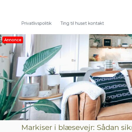
V
i
d
e
Privatlivspolitik
Ting til huset kontakt
r
e
t
Annonce
i
l
i
n
d
h
o
l
d
Markiser i blæsevejr: Sådan si