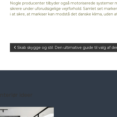
Nogle producenter tilbyder også motoriserede systemer med
sikrere under uforudsigelige vejrforhold. Samlet set marker
i at sikre, at markiser kan modstå det danske klima, uden 
I
Skab skygge og stil: Den ultimative guide til valg af d
n
d
l
æ
nteriør ideer
g