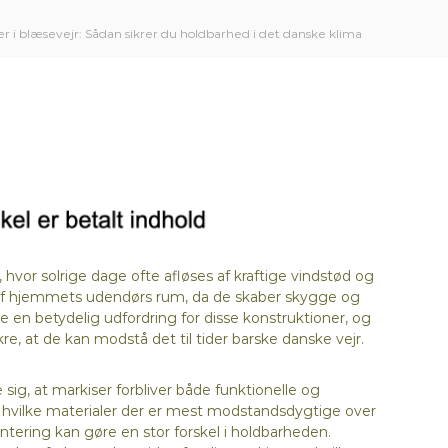
er i blæsevejr: Sådan sikrer du holdbarhed i det danske klima
 hvor solrige dage ofte afløses af kraftige vindstød og
 af hjemmets udendørs rum, da de skaber skygge og
en betydelig udfordring for disse konstruktioner, og
sikre, at de kan modstå det til tider barske danske vejr.
 sig, at markiser forbliver både funktionelle og
ge, hvilke materialer der er mest modstandsdygtige over
ontering kan gøre en stor forskel i holdbarheden.