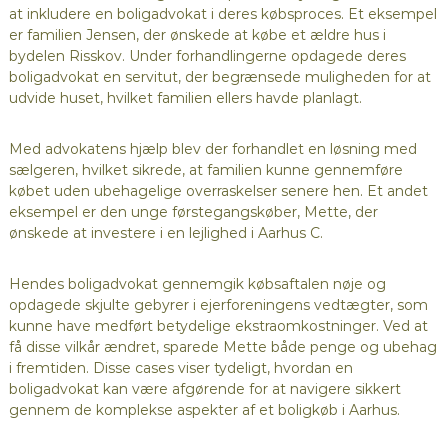
at inkludere en boligadvokat i deres købsproces. Et eksempel
er familien Jensen, der ønskede at købe et ældre hus i
bydelen Risskov. Under forhandlingerne opdagede deres
boligadvokat en servitut, der begrænsede muligheden for at
udvide huset, hvilket familien ellers havde planlagt.
Med advokatens hjælp blev der forhandlet en løsning med
sælgeren, hvilket sikrede, at familien kunne gennemføre
købet uden ubehagelige overraskelser senere hen. Et andet
eksempel er den unge førstegangskøber, Mette, der
ønskede at investere i en lejlighed i Aarhus C.
Hendes boligadvokat gennemgik købsaftalen nøje og
opdagede skjulte gebyrer i ejerforeningens vedtægter, som
kunne have medført betydelige ekstraomkostninger. Ved at
få disse vilkår ændret, sparede Mette både penge og ubehag
i fremtiden. Disse cases viser tydeligt, hvordan en
boligadvokat kan være afgørende for at navigere sikkert
gennem de komplekse aspekter af et boligkøb i Aarhus.