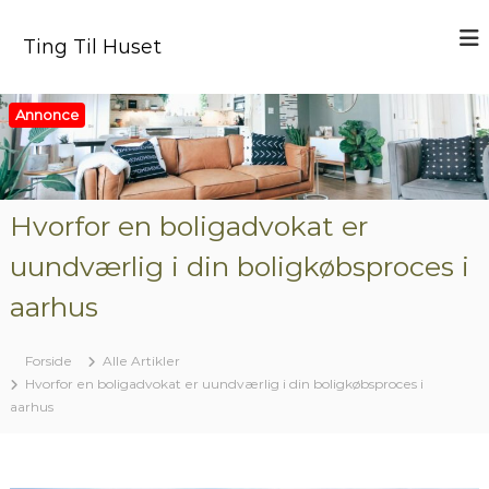
V
i
Ting Til Huset
d
e
r
Annonce
e
t
i
l
i
Hvorfor en boligadvokat er
n
uundværlig i din boligkøbsproces i
d
h
aarhus
o
l
d
Forside
Alle Artikler
Hvorfor en boligadvokat er uundværlig i din boligkøbsproces i
aarhus