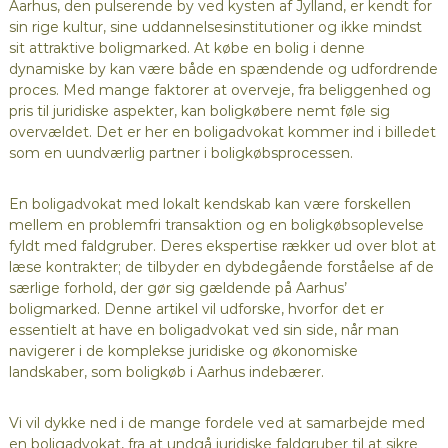
Aarhus, den pulserende by ved kysten af Jylland, er kendt for
sin rige kultur, sine uddannelsesinstitutioner og ikke mindst
sit attraktive boligmarked. At købe en bolig i denne
dynamiske by kan være både en spændende og udfordrende
proces. Med mange faktorer at overveje, fra beliggenhed og
pris til juridiske aspekter, kan boligkøbere nemt føle sig
overvældet. Det er her en boligadvokat kommer ind i billedet
som en uundværlig partner i boligkøbsprocessen.
En boligadvokat med lokalt kendskab kan være forskellen
mellem en problemfri transaktion og en boligkøbsoplevelse
fyldt med faldgruber. Deres ekspertise rækker ud over blot at
læse kontrakter; de tilbyder en dybdegående forståelse af de
særlige forhold, der gør sig gældende på Aarhus’
boligmarked. Denne artikel vil udforske, hvorfor det er
essentielt at have en boligadvokat ved sin side, når man
navigerer i de komplekse juridiske og økonomiske
landskaber, som boligkøb i Aarhus indebærer.
Vi vil dykke ned i de mange fordele ved at samarbejde med
en boligadvokat, fra at undgå juridiske faldgruber til at sikre