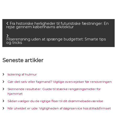
I
Fra historiske herligheder til futuristiske fæstninger: En
rejse gennem københavns arkitektur
n
Fliserensning uden at sprænge budgettet: Smarte tips
og tricks
d
l
Seneste artikler
æ
Isolering af hulmur
g
Gør-det-selv eller fagmand? Vigtige overvejelser før renoveringen
Skinnende resultater: Guide til stærke rengøringsmidler for
s
hjemmet
Sådan vælger du de rigtige fliser til dit drømmebadeværelse
n
Når uheldet er ude: Vigtigheden af døgnservice hos stilladsfirmaet