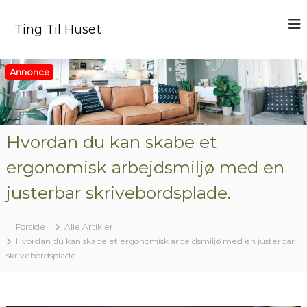
V
i
Ting Til Huset
d
e
r
Annonce
e
t
i
l
i
Hvordan du kan skabe et
n
ergonomisk arbejdsmiljø med en
d
h
justerbar skrivebordsplade.
o
l
d
Forside
Alle Artikler
Hvordan du kan skabe et ergonomisk arbejdsmiljø med en justerbar
skrivebordsplade.