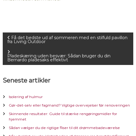
I
Få det bedste ud af sommeren med en stilfuld pavillon
fra Living Outdoor
n
Pladeskæring uden besvær: Sådan bruger du din
Bernardo pladesaks effektivt
d
l
Seneste artikler
æ
Isolering af hulmur
g
Gør-det-selv eller fagmand? Vigtige overvejelser før renoveringen
Skinnende resultater: Guide til stærke rengøringsmidler for
s
hjemmet
Sådan vælger du de rigtige fliser til dit drømmebadeværelse
n