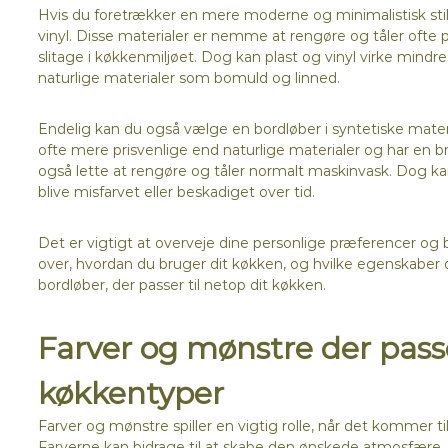
Hvis du foretrækker en mere moderne og minimalistisk stil,
vinyl. Disse materialer er nemme at rengøre og tåler ofte 
slitage i køkkenmiljøet. Dog kan plast og vinyl virke mi
naturlige materialer som bomuld og linned.
Endelig kan du også vælge en bordløber i syntetiske materi
ofte mere prisvenlige end naturlige materialer og har en b
også lette at rengøre og tåler normalt maskinvask. Dog k
blive misfarvet eller beskadiget over tid.
Det er vigtigt at overveje dine personlige præferencer og 
over, hvordan du bruger dit køkken, og hvilke egenskaber de
bordløber, der passer til netop dit køkken.
Farver og mønstre der passer
køkkentyper
Farver og mønstre spiller en vigtig rolle, når det kommer ti
Farverne kan bidrage til at skabe den ønskede atmosfære, m