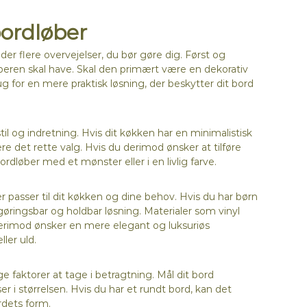
bordløber
 der flere overvejelser, du bør gøre dig. Først og
øberen skal have. Skal den primært være en dekorativ
 brug for en mere praktisk løsning, der beskytter dit bord
il og indretning. Hvis dit køkken har en minimalistisk
 det rette valg. Hvis du derimod ønsker at tilføre
rdløber med et mønster eller i en livlig farve.
er passer til dit køkken og dine behov. Hvis du har børn
gøringsbar og holdbar løsning. Materialer som vinyl
 derimod ønsker en mere elegant og luksuriøs
ler uld.
 faktorer at tage i betragtning. Mål dit bord
er i størrelsen. Hvis du har et rundt bord, kan det
rdets form.