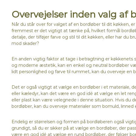
Overvejelser inden valg af 
Når du står over for valget af en bordløber til dit køkken, er
fremmest er det vigtigt at tænke på, hvilket formål bordl
detalje, der tilføjer farve og stil til dit køkken, eller har du
mod skader?
En anden vigtig faktor at tage i betragtning er køkkenets st
og moderne æstetik, kan en enkel og neutral bordløber være
lidt personlighed og farve til rummet, kan du overveje en bo
Det er også vigtigt at vælge en bordløber i et materiale, d
eller kæledyr, kan det være en god idé at vælge en let ren
eller plast kan være velegnede i denne situation. Hvis du
bordløber, kan du overveje materialer som bomuld, linned el
Endelig er størrelsen og formen på bordløberen også vigtige
grundigt, så du er sikker på at vælge en bordløber, der pass
være en god idé at vælge en rund bordløber, der følger bo