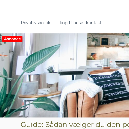
V
i
d
e
Privatlivspolitik
Ting til huset kontakt
r
e
t
Annonce
i
l
i
n
d
h
o
l
d
Guide: Sådan vælger du den per