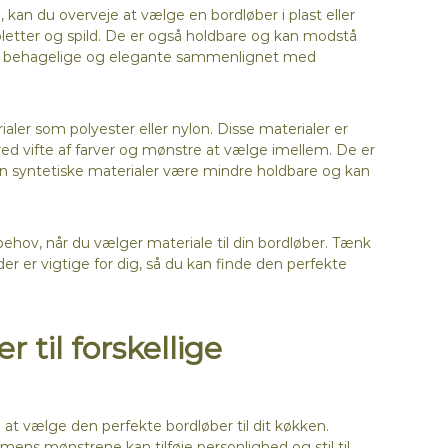
 kan du overveje at vælge en bordløber i plast eller
pletter og spild. De er også holdbare og kan modstå
ndre behagelige og elegante sammenlignet med
aler som polyester eller nylon. Disse materialer er
red vifte af farver og mønstre at vælge imellem. De er
an syntetiske materialer være mindre holdbare og kan
behov, når du vælger materiale til din bordløber. Tænk
r er vigtige for dig, så du kan finde den perfekte
 til forskellige
l at vælge den perfekte bordløber til dit køkken.
ens mønstrene kan tilføje personlighed og stil til