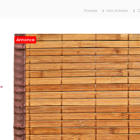
Forside
Alle Artikler
G
Annonce
r
se