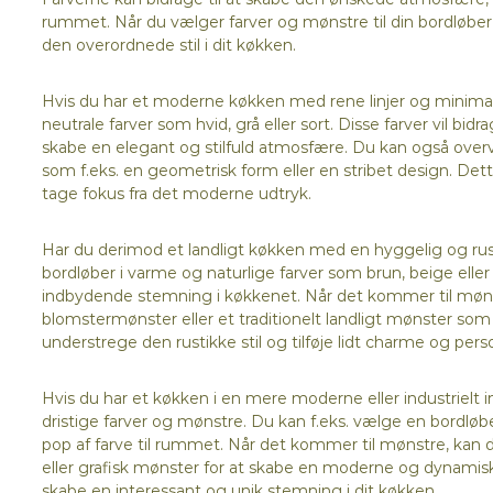
rummet. Når du vælger farver og mønstre til din bordløber,
den overordnede stil i dit køkken.
Hvis du har et moderne køkken med rene linjer og minimali
neutrale farver som hvid, grå eller sort. Disse farver vil bid
skabe en elegant og stilfuld atmosfære. Du kan også overve
som f.eks. en geometrisk form eller en stribet design. Dette 
tage fokus fra det moderne udtryk.
Har du derimod et landligt køkken med en hyggelig og ru
bordløber i varme og naturlige farver som brun, beige eller 
indbydende stemning i køkkenet. Når det kommer til møns
blomstermønster eller et traditionelt landligt mønster som f.
understrege den rustikke stil og tilføje lidt charme og per
Hvis du har et køkken i en mere moderne eller industrielt 
dristige farver og mønstre. Du kan f.eks. vælge en bordløber i
pop af farve til rummet. Når det kommer til mønstre, kan 
eller grafisk mønster for at skabe en moderne og dynamisk 
skabe en interessant og unik stemning i dit køkken.