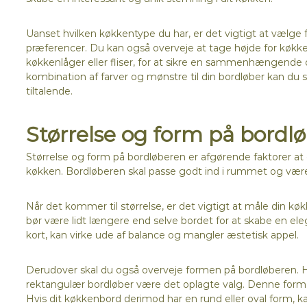
Uanset hvilken køkkentype du har, er det vigtigt at vælge fa
præferencer. Du kan også overveje at tage højde for køkken
køkkenlåger eller fliser, for at sikre en sammenhængende 
kombination af farver og mønstre til din bordløber kan du 
tiltalende.
Størrelse og form på bordl
Størrelse og form på bordløberen er afgørende faktorer at o
køkken. Bordløberen skal passe godt ind i rummet og være 
Når det kommer til størrelse, er det vigtigt at måle din 
bør være lidt længere end selve bordet for at skabe en eleg
kort, kan virke ude af balance og mangler æstetisk appel.
Derudover skal du også overveje formen på bordløberen. Hv
rektangulær bordløber være det oplagte valg. Denne form f
Hvis dit køkkenbord derimod har en rund eller oval form, 