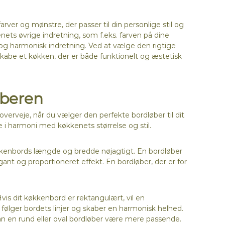
rver og mønstre, der passer til din personlige stil og
ets øvrige indretning, som f.eks. farven på dine
og harmonisk indretning. Ved at vælge den rigtige
skabe et køkken, der er både funktionelt og æstetisk
øberen
verveje, når du vælger den perfekte bordløber til dit
i harmoni med køkkenets størrelse og stil.
køkkenbords længde og bredde nøjagtigt. En bordløber
ant og proportioneret effekt. En bordløber, der er for
is dit køkkenbord er rektangulært, vil en
ølger bordets linjer og skaber en harmonisk helhed.
kan en rund eller oval bordløber være mere passende.