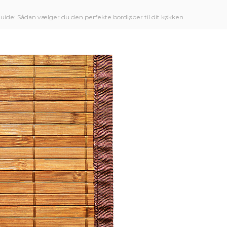
uide: Sådan vælger du den perfekte bordløber til dit køkken