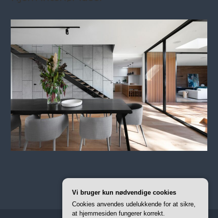
o
n
Vi bruger kun nødvendige cookies
Cookies anvendes udelukkende for at sikre,
at hjemmesiden fungerer korrekt.