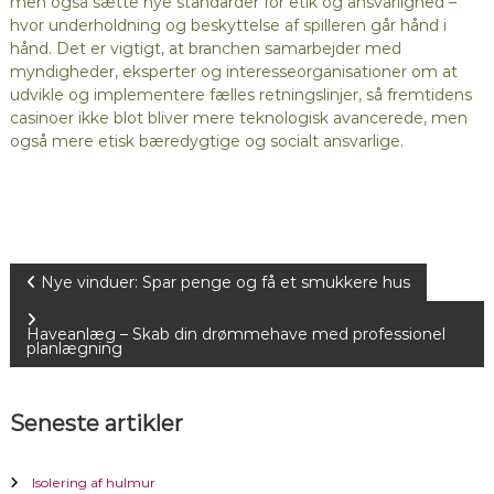
men også sætte nye standarder for etik og ansvarlighed –
hvor underholdning og beskyttelse af spilleren går hånd i
hånd. Det er vigtigt, at branchen samarbejder med
myndigheder, eksperter og interesseorganisationer om at
udvikle og implementere fælles retningslinjer, så fremtidens
casinoer ikke blot bliver mere teknologisk avancerede, men
også mere etisk bæredygtige og socialt ansvarlige.
I
Nye vinduer: Spar penge og få et smukkere hus
n
Haveanlæg – Skab din drømmehave med professionel
planlægning
d
Seneste artikler
l
æ
Isolering af hulmur