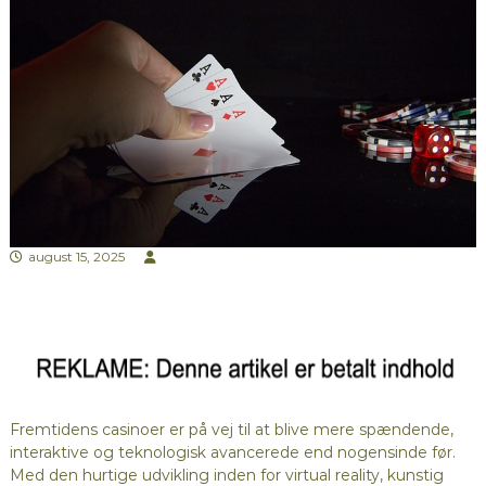
august 15, 2025
Fremtidens casinoer er på vej til at blive mere spændende,
interaktive og teknologisk avancerede end nogensinde før.
Med den hurtige udvikling inden for virtual reality, kunstig