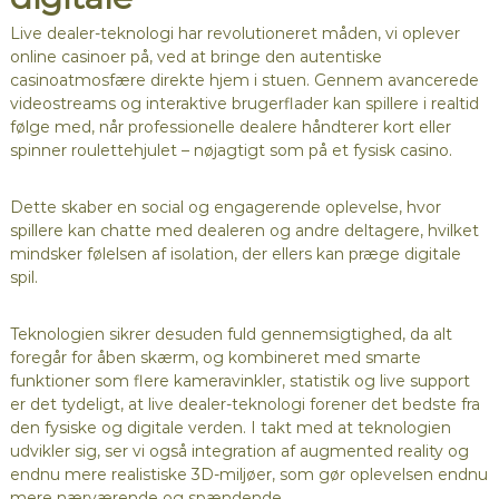
Live dealer-teknologi har revolutioneret måden, vi oplever
online casinoer på, ved at bringe den autentiske
casinoatmosfære direkte hjem i stuen. Gennem avancerede
videostreams og interaktive brugerflader kan spillere i realtid
følge med, når professionelle dealere håndterer kort eller
spinner roulettehjulet – nøjagtigt som på et fysisk casino.
Dette skaber en social og engagerende oplevelse, hvor
spillere kan chatte med dealeren og andre deltagere, hvilket
mindsker følelsen af isolation, der ellers kan præge digitale
spil.
Teknologien sikrer desuden fuld gennemsigtighed, da alt
foregår for åben skærm, og kombineret med smarte
funktioner som flere kameravinkler, statistik og live support
er det tydeligt, at live dealer-teknologi forener det bedste fra
den fysiske og digitale verden. I takt med at teknologien
udvikler sig, ser vi også integration af augmented reality og
endnu mere realistiske 3D-miljøer, som gør oplevelsen endnu
mere nærværende og spændende.