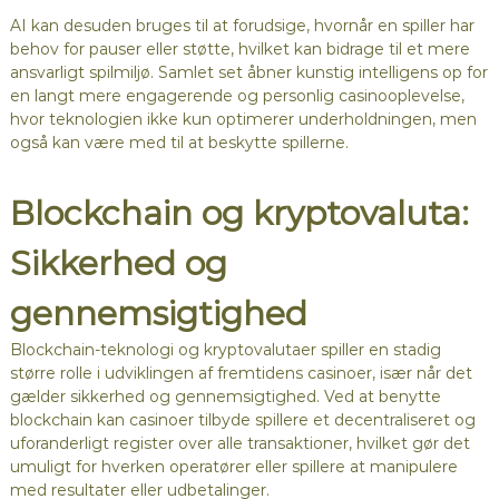
AI kan desuden bruges til at forudsige, hvornår en spiller har
behov for pauser eller støtte, hvilket kan bidrage til et mere
ansvarligt spilmiljø. Samlet set åbner kunstig intelligens op for
en langt mere engagerende og personlig casinooplevelse,
hvor teknologien ikke kun optimerer underholdningen, men
også kan være med til at beskytte spillerne.
Blockchain og kryptovaluta:
Sikkerhed og
gennemsigtighed
Blockchain-teknologi og kryptovalutaer spiller en stadig
større rolle i udviklingen af fremtidens casinoer, især når det
gælder sikkerhed og gennemsigtighed. Ved at benytte
blockchain kan casinoer tilbyde spillere et decentraliseret og
uforanderligt register over alle transaktioner, hvilket gør det
umuligt for hverken operatører eller spillere at manipulere
med resultater eller udbetalinger.