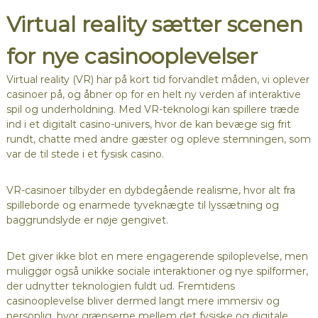
Virtual reality sætter scenen
for nye casinooplevelser
Virtual reality (VR) har på kort tid forvandlet måden, vi oplever
casinoer på, og åbner op for en helt ny verden af interaktive
spil og underholdning. Med VR-teknologi kan spillere træde
ind i et digitalt casino-univers, hvor de kan bevæge sig frit
rundt, chatte med andre gæster og opleve stemningen, som
var de til stede i et fysisk casino.
VR-casinoer tilbyder en dybdegående realisme, hvor alt fra
spilleborde og enarmede tyveknægte til lyssætning og
baggrundslyde er nøje gengivet.
Det giver ikke blot en mere engagerende spiloplevelse, men
muliggør også unikke sociale interaktioner og nye spilformer,
der udnytter teknologien fuldt ud. Fremtidens
casinooplevelse bliver dermed langt mere immersiv og
personlig, hvor grænserne mellem det fysiske og digitale