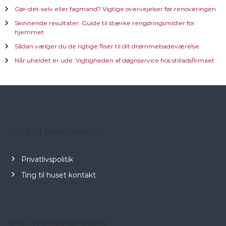
Gør-det-selv eller fagmand? Vigtige overvejelser før renoveringen
g
Skinnende resultater: Guide til stærke rengøringsmidler for
hjemmet
s
Sådan vælger du de rigtige fliser til dit drømmebadeværelse
n
Når uheldet er ude: Vigtigheden af døgnservice hos stilladsfirmaet
a
v
i
Link til hjemmeside
g
Privatlivspolitik
a
Ting til huset kontakt
t
i
Hjem interiør ideer