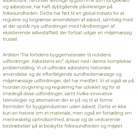
asbestfibre, herunder alvorlige sygdomme som lungekræft
og asbestose, har haft dybtgående påvirkninger på
folkesundheden. Dette har ført til en global indsats for at
regulere og begrænse anvendelsen af asbest, samtidig med
at der opstår nye udfordringer med håndteringen af
eksisterende asbestaffald, der fortsat udgør en miljømæssig
trussel.
Artiklen “Fra fortidens byggematerialer til nutidens
udfordringer: Asbestens arv” dykker ned i denne komplekse
problemstilling. Vi vil udforske asbestens historiske
anvendelse og de efterfølgende sundhedsmæssige og
miljømæssige udfordringer, det har medført. Vi vil også se på,
hvordan lovgivning og regulering har udviklet sig for at
imødegå disse udfordringer, samt hvilke innovative
teknologier og alternativer der er på vej til at forme
fremtiden for byggeindustrien uden asbest. Dette er ikke
kun en historie om et materiale, men også en fortælling om
menneskelig opfindsomhed, ansvar og de vedvarende
bestræbelser på at beskytte folkesundheden og miljøet.