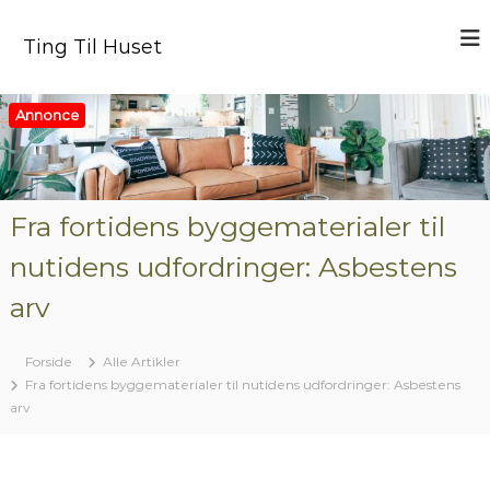
V
i
Ting Til Huset
d
e
r
Annonce
e
t
i
l
i
Fra fortidens byggematerialer til
n
nutidens udfordringer: Asbestens
d
h
arv
o
l
d
Forside
Alle Artikler
Fra fortidens byggematerialer til nutidens udfordringer: Asbestens
arv