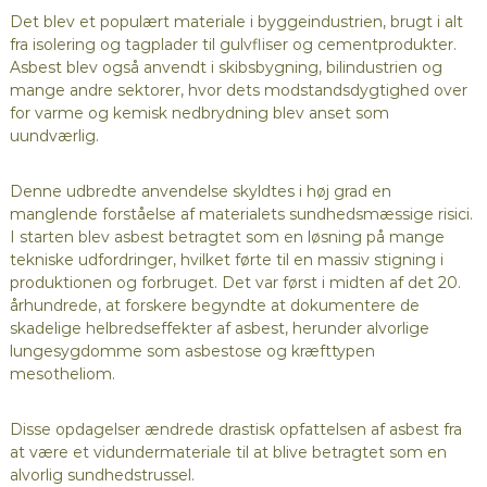
Det blev et populært materiale i byggeindustrien, brugt i alt
fra isolering og tagplader til gulvfliser og cementprodukter.
Asbest blev også anvendt i skibsbygning, bilindustrien og
mange andre sektorer, hvor dets modstandsdygtighed over
for varme og kemisk nedbrydning blev anset som
uundværlig.
Denne udbredte anvendelse skyldtes i høj grad en
manglende forståelse af materialets sundhedsmæssige risici.
I starten blev asbest betragtet som en løsning på mange
tekniske udfordringer, hvilket førte til en massiv stigning i
produktionen og forbruget. Det var først i midten af det 20.
århundrede, at forskere begyndte at dokumentere de
skadelige helbredseffekter af asbest, herunder alvorlige
lungesygdomme som asbestose og kræfttypen
mesotheliom.
Disse opdagelser ændrede drastisk opfattelsen af asbest fra
at være et vidundermateriale til at blive betragtet som en
alvorlig sundhedstrussel.