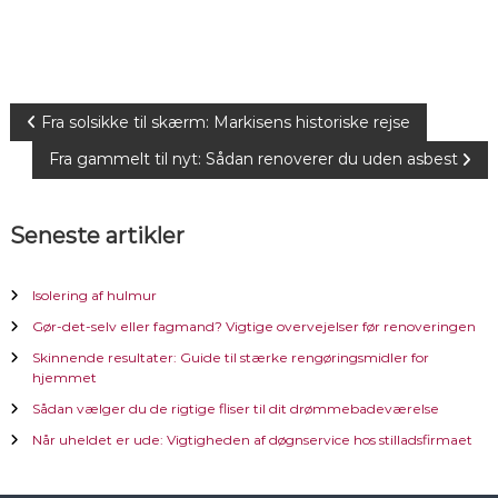
I
Fra solsikke til skærm: Markisens historiske rejse
Fra gammelt til nyt: Sådan renoverer du uden asbest
n
d
Seneste artikler
l
Isolering af hulmur
æ
Gør-det-selv eller fagmand? Vigtige overvejelser før renoveringen
Skinnende resultater: Guide til stærke rengøringsmidler for
g
hjemmet
Sådan vælger du de rigtige fliser til dit drømmebadeværelse
s
Når uheldet er ude: Vigtigheden af døgnservice hos stilladsfirmaet
n