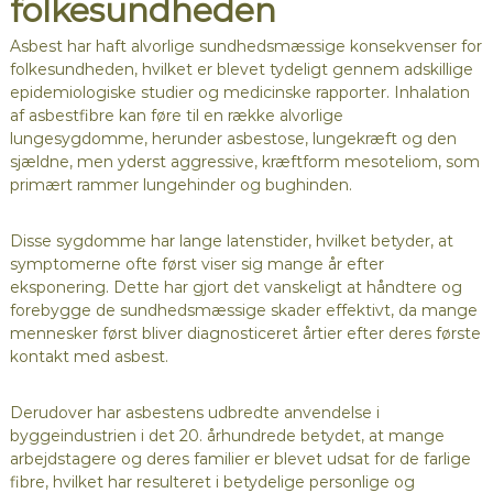
folkesundheden
Asbest har haft alvorlige sundhedsmæssige konsekvenser for
folkesundheden, hvilket er blevet tydeligt gennem adskillige
epidemiologiske studier og medicinske rapporter. Inhalation
af asbestfibre kan føre til en række alvorlige
lungesygdomme, herunder asbestose, lungekræft og den
sjældne, men yderst aggressive, kræftform mesoteliom, som
primært rammer lungehinder og bughinden.
Disse sygdomme har lange latenstider, hvilket betyder, at
symptomerne ofte først viser sig mange år efter
eksponering. Dette har gjort det vanskeligt at håndtere og
forebygge de sundhedsmæssige skader effektivt, da mange
mennesker først bliver diagnosticeret årtier efter deres første
kontakt med asbest.
Derudover har asbestens udbredte anvendelse i
byggeindustrien i det 20. århundrede betydet, at mange
arbejdstagere og deres familier er blevet udsat for de farlige
fibre, hvilket har resulteret i betydelige personlige og