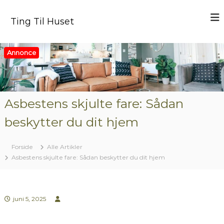
V
i
Ting Til Huset
d
e
r
Annonce
e
t
i
l
i
Asbestens skjulte fare: Sådan
n
beskytter du dit hjem
d
h
o
Forside
Alle Artikler
l
Asbestens skjulte fare: Sådan beskytter du dit hjem
d
juni 5, 2025