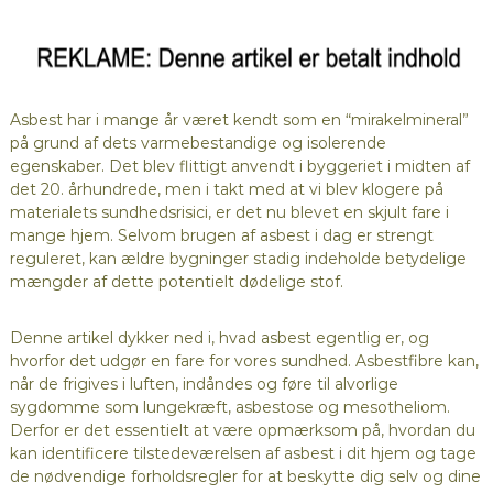
Asbest har i mange år været kendt som en “mirakelmineral”
på grund af dets varmebestandige og isolerende
egenskaber. Det blev flittigt anvendt i byggeriet i midten af
det 20. århundrede, men i takt med at vi blev klogere på
materialets sundhedsrisici, er det nu blevet en skjult fare i
mange hjem. Selvom brugen af asbest i dag er strengt
reguleret, kan ældre bygninger stadig indeholde betydelige
mængder af dette potentielt dødelige stof.
Denne artikel dykker ned i, hvad asbest egentlig er, og
hvorfor det udgør en fare for vores sundhed. Asbestfibre kan,
når de frigives i luften, indåndes og føre til alvorlige
sygdomme som lungekræft, asbestose og mesotheliom.
Derfor er det essentielt at være opmærksom på, hvordan du
kan identificere tilstedeværelsen af asbest i dit hjem og tage
de nødvendige forholdsregler for at beskytte dig selv og dine