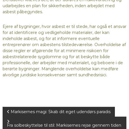
udarbejdes en plan for sikkerheden, inden arbejdet med
asbest påbegyndes.
Ejere af bygninger, hvor asbest er til stede, har også et ansvar
for at identificere og vedligeholde materialer, der kan
indeholde asbest, og for at informere eventuelle
entreprenører om asbestens tilstedeværelse. Overholdelse af
disse regler er afgørende for at minimere risikoen for
asbestrelaterede sygdomme og for at beskytte både
professionelle, der arbejder med materialet, og beboere i de
berørte bygninger. Manglende overholdelse kan medføre
alvorlige juridiske konsekvenser samt sundhedsrisici.
I
Markisernes magi: Skab dit eget udendørs paradis
n
Fra solbeskyttelse til stil: Markisernes rejse gennem tiden