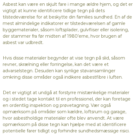
Asbest kan være en skjult fare i mange ældre hjem, og det er
vigtigt at kunne identificere tidlige tegn på dets
tilstedeværelse for at beskytte din families sundhed. En af de
mest almindelige indikatorer er tilstedeværelsen af gamle
byggematerialer, såsom loftsplader, gulvfliser eller isolering,
der stammer fra før midten af 1980’erne, hvor brugen af
asbest var udbredt.
Hvis disse materialer begynder at vise tegn på slid, såsom
revner, skrælning eller forringelse, kan det være et
advarselstegn. Desuden kan synlige støvansamlinger
omkring disse områder også indikere asbestfibre i luften.
Det er vigtigt at undgå at forstyrre mistænkelige materialer
og i stedet tage kontakt til en professionel, der kan foretage
en ordentlig inspektion og prøvetagning. Vær også
opmærksom på områder som kældre, loftsrum og garage,
hvor asbestholdige materialer ofte blev anvendt. At være
opmærksom på disse tegn kan hjælpe med at identificere
potentielle farer tidligt og forhindre sundhedsmæssige risici.