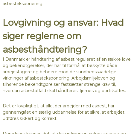
asbesteksponering.
Lovgivning og ansvar: Hvad
siger reglerne om
asbesthåndtering?
I Danmark er håndtering af asbest reguleret af en række love
og bekendtgørelser, der har til formål at beskytte både
arbejdstagere og beboere mod de sundhedsskadelige
virkninger af asbesteksponering. Arbejdsmiljøloven og
tilhørende bekendtgørelser fastsætter strenge krav til,
hvordan asbestaffald skal håndteres, fjernes og bortskaffes.
Det er lovpligtigt, at alle, der arbejder med asbest, har
gennemgået en særlig uddannelse for at sikre, at arbejdet
udføres sikkert og korrekt.
Derudover kræves det, at der udføres en risikovurdering og