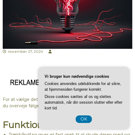
november 27, 2024
Vi bruger kun nødvendige cookies
Cookies anvendes udelukkende for at sikre,
at hjemmesiden fungerer korrekt.
Disse cookies sættes af os og slettes
For at vælge det rigtige dørhåndtag til dine skydedøre, bør
automatisk, når din session slutter eller efter
du overveje følgende:
kort tid.
OK
Funktionalitet
Trækhåndtag giver et fast greb til at skyde døren med og