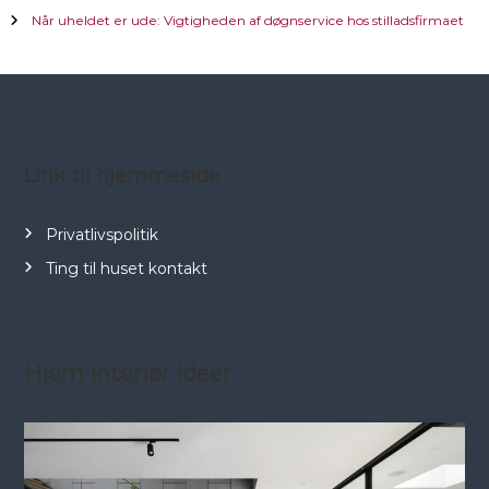
Når uheldet er ude: Vigtigheden af døgnservice hos stilladsfirmaet
n
a
v
Link til hjemmeside
i
g
Privatlivspolitik
Ting til huset kontakt
a
t
Hjem interiør ideer
i
o
n