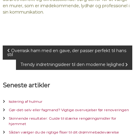
en murer, som er imødekommende, lydhør og professionel i
sin kommunikation.
I
Overrask ham med en gave, der passer perfekt til hans
stil
n
Trendy indretningsideer til den moderne lejlighed
d
Seneste artikler
l
Isolering af hulmur
æ
Gør-det-selv eller fagmand? Vigtige overvejelser før renoveringen
g
Skinnende resultater: Guide til stærke rengøringsmidler for
hjemmet
s
Sådan vælger du de rigtige fliser til dit drømmebadeværelse