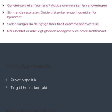
Gør-det-selv eller fagmand? Vigtige overvejelser før renoveringen
g
Skinnende resultater: Guide til stærke rengøringsmidler for
hjemmet
s
Sådan vælger du de rigtige fliser til dit drømmebadeværelse
n
Når uheldet er ude: Vigtigheden af døgnservice hos stilladsfirmaet
a
v
i
Link til hjemmeside
g
Privatlivspolitik
a
Ting til huset kontakt
t
i
Hjem interiør ideer