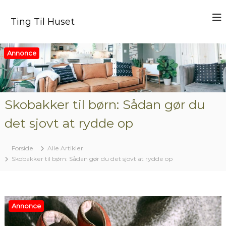
V
i
Ting Til Huset
d
e
r
Annonce
e
t
i
l
i
Skobakker til børn: Sådan gør du
n
det sjovt at rydde op
d
h
o
Forside
Alle Artikler
l
Skobakker til børn: Sådan gør du det sjovt at rydde op
d
Annonce