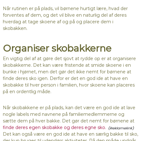
Når rutinen er på plads, vil børnene hurtigt lære, hvad der
forventes af dem, og det vil blive en naturlig del af deres
hverdag at tage skoene af og på og placere dem i
skobakken.
Organiser skobakkerne
En vigtig del af at gøre det sjovt at rydde op er at organisere
skobakkerne. Det kan være fristende at smide skoene i en
bunke i hjørnet, men det gør det ikke nemt for børnene at
finde deres sko igen. Derfor er det en god ide at have en
skobakke til hver person i familien, hvor skoene kan placeres
på en ordentlig måde.
Når skobakkene er på plads, kan det være en god ide at lave
nogle labels med navnene på familiemedlemmerne og
sætte dem på hver bakke. Det gør det nemt for børnene at
finde deres egen skobakke og deres egne sko.
Det kan også være en god ide at have en særlig bakke til sko,
der kun bruges til udendørs aktiviteter. På den måde undgår