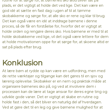
rutine for at sørge for, at børnenes sko altid bliver sat på
plads, er det vigtigt at holde det ved lige. Det kan være en
god idé at sætte en fast dag i ugen af til at tømme
skobakkerne og sørge for, at alle sko er rene og klar til brug.
Det kan også være en idé at inddrage børnene i denne
proces, så de får en forståelse for, hvorfor det er vigtigt at
holde orden og rengøre deres sko. Hvis børnene er med til at
holde skobakkerne ved lige, vil det også være lettere for dem
at holde motivationen oppe for at sørge for, at skoene altid er
sat på plads efter brug.
Konklusion
At lære børn at rydde op kan være en udfordring, men med
de rette værktøjer og tilgange kan det gøres til en sjov og
lærerig oplevelse. Skobakker er en nem og praktisk måde at
organisere børnenes sko på, og ved at involvere dem i
processen kan de lære at tage ansvar for deres egne ting og
udvikle gode vaner. Det er vigtigt at skabe en rutine og
holde fast i den, så det bliver en naturlig del af hverdagen.
Ved at gøre det til en leg og give børnene mulighed for at