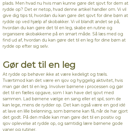
plads. Men hvad nu hvis man kunne gøre det sjovt for dem at
rydde op? Det er netop, hvad denne artikel handler om. Vi vil
give dig tips til, hvordan du kan gøre det sjovt for dine børn at
rydde op ved hjælp af skobakker. Vi vil blandt andet se på,
hvordan du kan gøre det til en leg, skabe en rutine og
organisere skobakkerne på en smart måde. Så læs med og
find ud af, hvordan du kan gøre det til en leg for dine børn at
rydde op efter sig selv.
Gør det til en leg
At rydde op behøver ikke at være kedeligt og træls.
Tværtimod kan det være en sjov og hyggelig aktivitet, hvis
man gør det til en leg. Involver børnene i processen og gør
det til en fælles opgave, som I kan have det sjovt med
sammen. Lad børnene vælge en sang eller et spil, som de
kan lege, mens de rydder op. Det kan også være en god idé
at lave en lille belønning, som børnene kan få, når de har gjort
det godt. På den måde kan man gøre det til en positiv og
sjov oplevelse at rydde op, og samtidig lære børnene gode
vaner og rutiner.