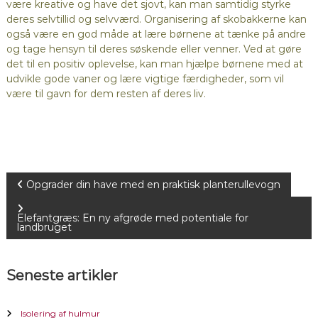
være kreative og have det sjovt, kan man samtidig styrke
deres selvtillid og selvværd. Organisering af skobakkerne kan
også være en god måde at lære børnene at tænke på andre
og tage hensyn til deres søskende eller venner. Ved at gøre
det til en positiv oplevelse, kan man hjælpe børnene med at
udvikle gode vaner og lære vigtige færdigheder, som vil
være til gavn for dem resten af deres liv.
I
Opgrader din have med en praktisk planterullevogn
n
Elefantgræs: En ny afgrøde med potentiale for
landbruget
d
Seneste artikler
l
æ
Isolering af hulmur