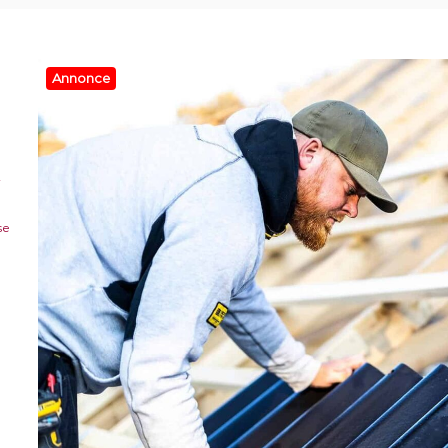
Annonce
r
se