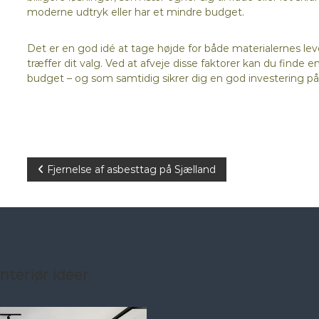
moderne udtryk eller har et mindre budget.
Det er en god idé at tage højde for både materialernes lev
træffer dit valg. Ved at afveje disse faktorer kan du finde e
budget – og som samtidig sikrer dig en god investering på
I
Fjernelse af asbesttag på Sjælland
n
d
l
nteriør ideer
æ