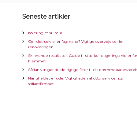
Seneste artikler
Isolering af hulmur
Gør-det-selv eller fagmand? Vigtige overvejelser før
renoveringen
Skinnende resultater: Guide til stærke rengøringsmidler fo
hjemmet
Sådan vælger du de rigtige fliser til dit drømmebadeværel
Når uheldet er ude: Vigtigheden af døgnservice hos
stilladsfirmaet