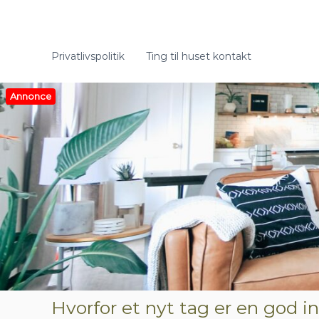
V
i
d
e
Privatlivspolitik
Ting til huset kontakt
r
e
t
Annonce
i
l
i
n
d
h
o
l
d
Hvorfor et nyt tag er en god i