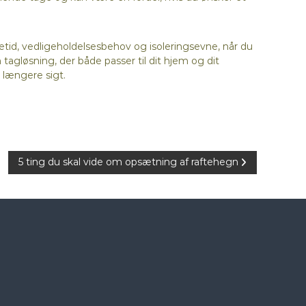
etid, vedligeholdelsesbehov og isoleringsevne, når du
n tagløsning, der både passer til dit hjem og dit
 længere sigt.
5 ting du skal vide om opsætning af raftehegn