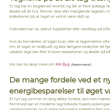
Et tag har en begrænset levetid, og der er flere tydelige te
skader på dit hus. Revner, løse eller manglende tagsten,
indikationer på, at taget er ved at være slidt op.
Indendørs kan du opleve fugtpletter eller vanddryp på loft
Hvis du bemærker, at taget buer, eller at tagrenderne ofte
om, at taget er nedbrudt og ikke længere beskytter dit hjem
udsatte tage kan føre til store reparationer og skader på b
Her kan du læse mere om
MA Byg
.
De mange fordele ved et ny
energibesparelser til øget 
Et nyt tag rummer en lang række fordele, som kan mærkes
fremmest kan et moderne tag forbedre husets isoleringsevne
varmeregninger og et mere behageligt indeklima året run