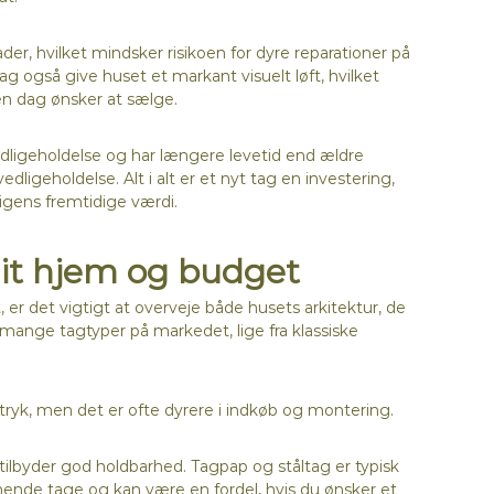
er, hvilket mindsker risikoen for dyre reparationer på
g også give huset et markant visuelt løft, hvilket
en dag ønsker at sælge.
igeholdelse og har længere levetid end ældre
dligeholdelse. Alt i alt er et nyt tag en investering,
gens fremtidige værdi.
dit hjem og budget
 er det vigtigt at overveje både husets arkitektur, de
mange tagtyper på markedet, lige fra klassiske
tryk, men det er ofte dyrere i indkøb og montering.
tilbyder god holdbarhed. Tagpap og ståltag er typisk
krånende tage og kan være en fordel, hvis du ønsker et