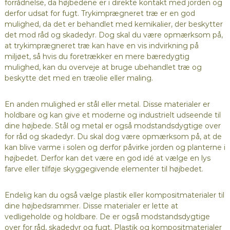
forrådnelse, da højbedene er i direkte kontakt med jorden og
derfor udsat for fugt. Trykimprægneret træ er en god
mulighed, da det er behandlet med kemikalier, der beskytter
det mod råd og skadedyr. Dog skal du være opmærksom på,
at trykimprægneret træ kan have en vis indvirkning på
miljøet, så hvis du foretrækker en mere bæredygtig
mulighed, kan du overveje at bruge ubehandlet træ og
beskytte det med en træolie eller maling.
En anden mulighed er stål eller metal. Disse materialer er
holdbare og kan give et moderne og industrielt udseende til
dine højbede. Stål og metal er også modstandsdygtige over
for råd og skadedyr. Du skal dog være opmærksom på, at de
kan blive varme i solen og derfor påvirke jorden og planterne i
højbedet. Derfor kan det være en god idé at vælge en lys
farve eller tilføje skyggegivende elementer til højbedet.
Endelig kan du også vælge plastik eller kompositmaterialer til
dine højbedsrammer. Disse materialer er lette at
vedligeholde og holdbare. De er også modstandsdygtige
over for råd, skadedyr og fugt. Plastik og kompositmaterialer