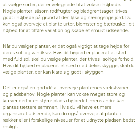
at vælge sorter, der er velegnede til at vokse i højbede.
Nogle planter, såsom rodfrugter og bladgrøntsager, trives
godt i højbede på grund af den løse og næringsrige jord. Du
kan også overveje at plante urter, blomster og bærbuske i dit
højbed for at tilføre variation og skabe et smukt udseende.
Når du vælger planter, er det også vigtigt at tage højde for
deres sol- og vandkrav. Hvis dit højbed er placeret et sted
med fuld sol, skal du vælge planter, der trives i solrige forhold.
Hvis dit højbed er placeret et sted med delvis skygge, skal du
vælge planter, der kan klare sig godt i skyggen.
Det er også en god idé at overveje planternes vækstvaner
og pladsbehov. Nogle planter kan vokse meget store og
kræver derfor en større plads i højbedet, mens andre kan
plantes tættere sammen. Hvis du vil have et mere
organiseret udseende, kan du også overveje at plante i
rækker eller i forskellige niveauer for at udnytte pladsen bedst
muligt.