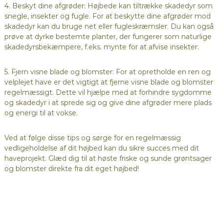
4. Beskyt dine afgrøder: Højbede kan tiltrække skadedyr som
snegle, insekter og fugle. For at beskytte dine afgrøder mod
skadedyr kan du bruge net eller fugleskræmsler. Du kan også
prøve at dyrke bestemte planter, der fungerer som naturlige
skadedyrsbekæmpere, f.eks. mynte for at afvise insekter.
5. Fjern visne blade og blomster: For at opretholde en ren og
velplejet have er det vigtigt at fjerne visne blade og blomster
regelmæssigt. Dette vil hjælpe med at forhindre sygdomme
og skadedyr i at sprede sig og give dine afgrøder mere plads
og energi til at vokse.
Ved at følge disse tips og sørge for en regelmæssig
vedligeholdelse af dit højbed kan du sikre succes med dit
haveprojekt. Glæd dig til at høste friske og sunde grøntsager
og blomster direkte fra dit eget højbed!