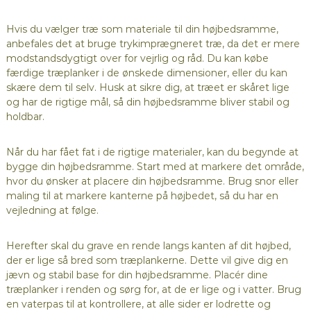
Hvis du vælger træ som materiale til din højbedsramme,
anbefales det at bruge trykimprægneret træ, da det er mere
modstandsdygtigt over for vejrlig og råd. Du kan købe
færdige træplanker i de ønskede dimensioner, eller du kan
skære dem til selv. Husk at sikre dig, at træet er skåret lige
og har de rigtige mål, så din højbedsramme bliver stabil og
holdbar.
Når du har fået fat i de rigtige materialer, kan du begynde at
bygge din højbedsramme. Start med at markere det område,
hvor du ønsker at placere din højbedsramme. Brug snor eller
maling til at markere kanterne på højbedet, så du har en
vejledning at følge.
Herefter skal du grave en rende langs kanten af dit højbed,
der er lige så bred som træplankerne. Dette vil give dig en
jævn og stabil base for din højbedsramme. Placér dine
træplanker i renden og sørg for, at de er lige og i vatter. Brug
en vaterpas til at kontrollere, at alle sider er lodrette og