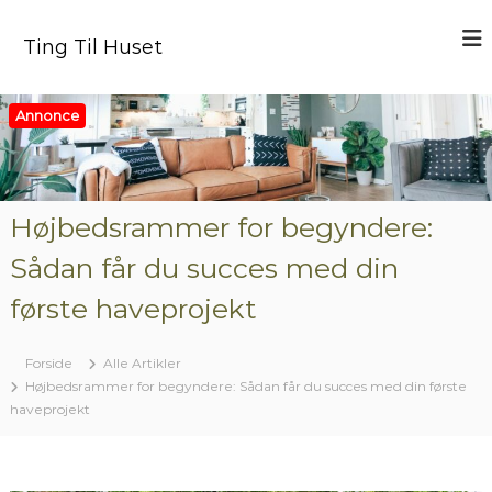
V
i
Ting Til Huset
d
e
r
Annonce
e
t
i
l
i
Højbedsrammer for begyndere:
n
Sådan får du succes med din
d
h
første haveprojekt
o
l
d
Forside
Alle Artikler
Højbedsrammer for begyndere: Sådan får du succes med din første
haveprojekt