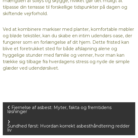
mængden af sollys og skygge, hvilket gør det muligt at
tilpasse din terrasse til forskellige tidspunkter på dagen og
skiftende vejrforhold.
Ved at kombinere markiser med planter, komfortable møbler
og bløde tekstiler, kan du skabe en intim udendørs oase, der
fungerer som en forlængelse af dit hjem. Dette fristed kan
blive et foretrukket sted for både afslapning alene og
hyggelige stunder med familie og venner, hvor man kan
trække sig tilbage fra hverdagens stress og nyde de simple
glæder ved udendørslivet.
I
Fjernelse af asbest: Myter, fakta og fremtidens
løsninger
n
Sundhed først: Hvordan korrekt asbesthåndtering redder
liv
d