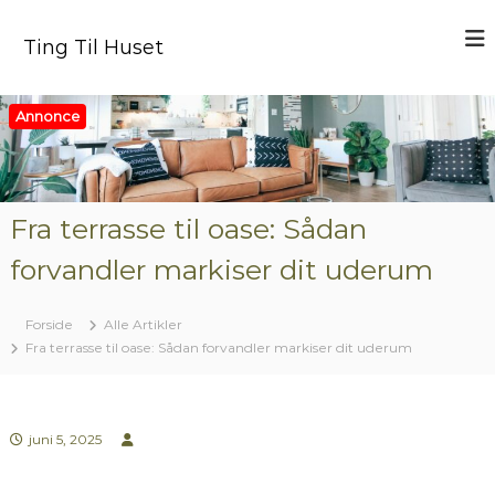
V
i
Ting Til Huset
d
e
r
Annonce
e
t
i
l
i
Fra terrasse til oase: Sådan
n
forvandler markiser dit uderum
d
h
o
Forside
Alle Artikler
l
Fra terrasse til oase: Sådan forvandler markiser dit uderum
d
juni 5, 2025