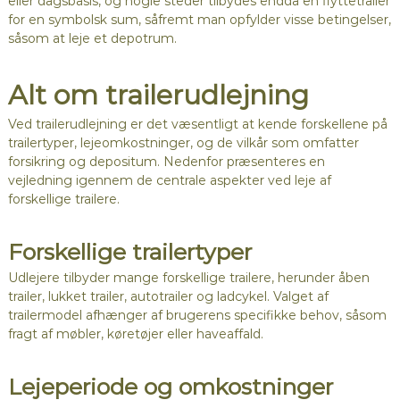
eller dagsbasis, og nogle steder tilbydes endda en flyttetrailer
for en symbolsk sum, såfremt man opfylder visse betingelser,
såsom at leje et depotrum.
Alt om trailerudlejning
Ved trailerudlejning er det væsentligt at kende forskellene på
trailertyper, lejeomkostninger, og de vilkår som omfatter
forsikring og depositum. Nedenfor præsenteres en
vejledning igennem de centrale aspekter ved leje af
forskellige trailere.
Forskellige trailertyper
Udlejere tilbyder mange forskellige trailere, herunder åben
trailer, lukket trailer, autotrailer og ladcykel. Valget af
trailermodel afhænger af brugerens specifikke behov, såsom
fragt af møbler, køretøjer eller haveaffald.
Lejeperiode og omkostninger