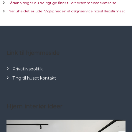
Sådan vælger du de rigtige fliser til dit drømmebadeværelse
n
Når uheldet er ude: Vigtigheden af døgnservice hos stilladsfirmaet
a
v
i
Link til hjemmeside
g
Privatlivspolitik
a
Ting til huset kontakt
t
i
Hjem interiør ideer
o
n