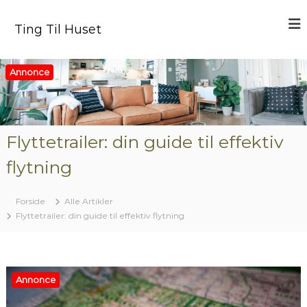
V
i
Ting Til Huset
d
e
r
Annonce
e
t
i
l
i
Flyttetrailer: din guide til effektiv
n
flytning
d
h
o
Forside
Alle Artikler
l
Flyttetrailer: din guide til effektiv flytning
d
Annonce