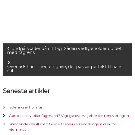
I
Undgå skader på dit tag: Sådan vedligeholder du det
med tagrens
n
Overrask ham med en gave, der passer perfekt til hans
stil
d
l
Seneste artikler
æ
Isolering af hulmur
g
Gør-det-selv eller fagmand? Vigtige overvejelser før renoveringen
Skinnende resultater: Guide til stærke rengøringsmidler for
s
hjemmet