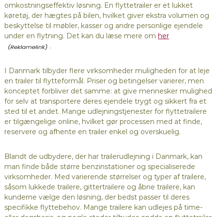
omkostningseffektiv løsning. En flyttetrailer er et lukket
køretøj, der hægtes på bilen, hvilket giver ekstra volumen og
beskyttelse til møbler, kasser og andre personlige ejendele
under en flytning. Det kan du læse mere om
her
.
I Danmark tilbyder flere virksomheder muligheden for at leje
en trailer til flytteformål. Priser og betingelser varierer, men
konceptet forbliver det samme: at give mennesker mulighed
for selv at transportere deres ejendele trygt og sikkert fra et
sted til et andet. Mange udlejningstjenester for flyttetrailere
er tilgængelige online, hvilket gør processen med at finde,
reservere og afhente en trailer enkel og overskuelig.
Blandt de udbydere, der har trailerudlejning i Danmark, kan
man finde både større benzinstationer og specialiserede
virksomheder. Med varierende størrelser og typer af trailere,
såsom lukkede trailere, gittertrailere og åbne trailere, kan
kunderne vælge den løsning, der bedst passer til deres
specifikke flyttebehov. Mange trailere kan udlejes på time-