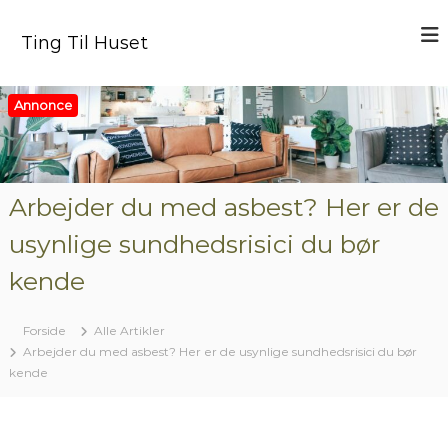
V
i
Ting Til Huset
d
e
r
Annonce
e
t
i
l
i
Arbejder du med asbest? Her er de
n
usynlige sundhedsrisici du bør
d
h
kende
o
l
d
Forside
Alle Artikler
Arbejder du med asbest? Her er de usynlige sundhedsrisici du bør
kende