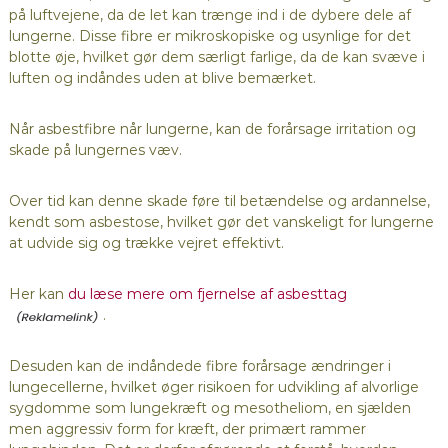
på luftvejene, da de let kan trænge ind i de dybere dele af
lungerne. Disse fibre er mikroskopiske og usynlige for det
blotte øje, hvilket gør dem særligt farlige, da de kan svæve i
luften og indåndes uden at blive bemærket.
Når asbestfibre når lungerne, kan de forårsage irritation og
skade på lungernes væv.
Over tid kan denne skade føre til betændelse og ardannelse,
kendt som asbestose, hvilket gør det vanskeligt for lungerne
at udvide sig og trække vejret effektivt.
Her kan
du læse mere om fjernelse af asbesttag
.
Desuden kan de indåndede fibre forårsage ændringer i
lungecellerne, hvilket øger risikoen for udvikling af alvorlige
sygdomme som lungekræft og mesotheliom, en sjælden
men aggressiv form for kræft, der primært rammer