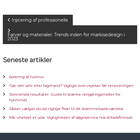
I
Injicering af professionelle
n
Farver og materialer: Trends inden for markisedesign i
2023
d
Seneste artikler
l
æ
Isolering af hulmur
Gør-det-selv eller fagmand? Vigtige overvejelser før renoveringen
g
Skinnende resultater: Guide til stærke rengøringsmidler for
hjemmet
s
Sådan vælger du de rigtige fliser til dit drømmebadeværelse
n
Når uheldet er ude: Vigtigheden af døgnservice hos stilladsfirmaet
a