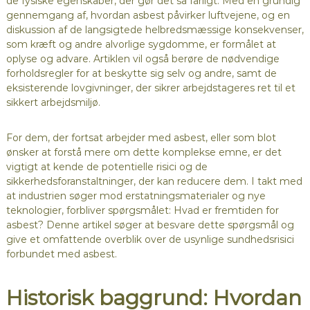
de fysiske egenskaber, der gør det så farligt. Med en grundig
gennemgang af, hvordan asbest påvirker luftvejene, og en
diskussion af de langsigtede helbredsmæssige konsekvenser,
som kræft og andre alvorlige sygdomme, er formålet at
oplyse og advare. Artiklen vil også berøre de nødvendige
forholdsregler for at beskytte sig selv og andre, samt de
eksisterende lovgivninger, der sikrer arbejdstageres ret til et
sikkert arbejdsmiljø.
For dem, der fortsat arbejder med asbest, eller som blot
ønsker at forstå mere om dette komplekse emne, er det
vigtigt at kende de potentielle risici og de
sikkerhedsforanstaltninger, der kan reducere dem. I takt med
at industrien søger mod erstatningsmaterialer og nye
teknologier, forbliver spørgsmålet: Hvad er fremtiden for
asbest? Denne artikel søger at besvare dette spørgsmål og
give et omfattende overblik over de usynlige sundhedsrisici
forbundet med asbest.
Historisk baggrund: Hvordan